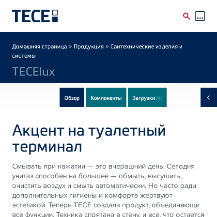
Skip to main content
Breadcrumb
»
»
Домашняя страница
Продукция
Сантехнические изделия и
системы
TECElux
‹
Обзор
Компоненты
Загрузки
(4)
Акцент на туалетный
терминал
Смывать при нажатии — это вчерашний день. Сегодня
унитаз способен на большее — обмыть, высушить,
очистить воздух и смыть автоматически. Но часто ради
дополнительных гигиены и комфорта жертвуют
эстетикой. Теперь TECE создала продукт, объединяющи
все функции. Техника спрятана в стену, и все, что остается