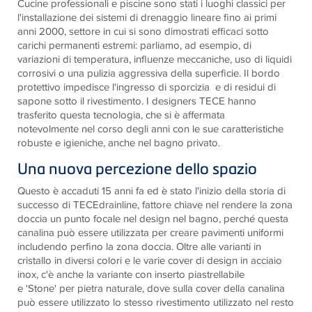
Cucine professionali e piscine sono stati i luoghi classici per
l'installazione dei sistemi di drenaggio lineare fino ai primi
anni 2000, settore in cui si sono dimostrati efficaci sotto
carichi permanenti estremi: parliamo, ad esempio, di
variazioni di temperatura, influenze meccaniche, uso di liquidi
corrosivi o una pulizia aggressiva della superficie. Il bordo
protettivo impedisce l'ingresso di sporcizia e di residui di
sapone sotto il rivestimento. I designers TECE hanno
trasferito questa tecnologia, che si è affermata
notevolmente nel corso degli anni con le sue caratteristiche
robuste e igieniche, anche nel bagno privato.
Una nuova percezione dello spazio
Questo è accaduti 15 anni fa ed è stato l'inizio della storia di
successo di TECEdrainline, fattore chiave nel rendere la zona
doccia un punto focale nel design nel bagno, perché questa
canalina può essere utilizzata per creare pavimenti uniformi
includendo perfino la zona doccia. Oltre alle varianti in
cristallo in diversi colori e le varie cover di design in acciaio
inox, c'è anche la variante con inserto piastrellabile
e 'Stone' per pietra naturale, dove sulla cover della canalina
può essere utilizzato lo stesso rivestimento utilizzato nel resto