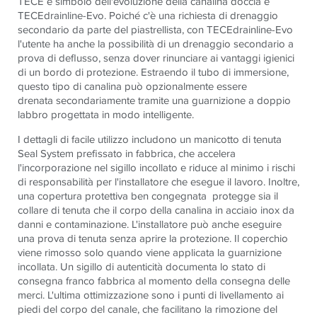
TECE e simbolo dell'evoluzione della canalina doccia è
TECEdrainline-Evo. Poiché c'è una richiesta di drenaggio
secondario da parte del piastrellista, con TECEdrainline-Evo
l'utente ha anche la possibilità di un drenaggio secondario a
prova di deflusso, senza dover rinunciare ai vantaggi igienici
di un bordo di protezione. Estraendo il tubo di immersione,
questo tipo di canalina può opzionalmente essere
drenata secondariamente tramite una guarnizione a doppio
labbro progettata in modo intelligente.
I dettagli di facile utilizzo includono un manicotto di tenuta
Seal System prefissato in fabbrica, che accelera
l'incorporazione nel sigillo incollato e riduce al minimo i rischi
di responsabilità per l'installatore che esegue il lavoro. Inoltre,
una copertura protettiva ben congegnata protegge sia il
collare di tenuta che il corpo della canalina in acciaio inox da
danni e contaminazione. L'installatore può anche eseguire
una prova di tenuta senza aprire la protezione. Il coperchio
viene rimosso solo quando viene applicata la guarnizione
incollata. Un sigillo di autenticità documenta lo stato di
consegna franco fabbrica al momento della consegna delle
merci. L'ultima ottimizzazione sono i punti di livellamento ai
piedi del corpo del canale, che facilitano la rimozione del