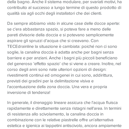
della bagno. Anche il sistema modulare, per svariati motivi, ha
contribuito al successo a lungo termine di questo prodotto di
qualità sia agli occhi degli installatori che dei clienti.
Da sempre abbiamo visto in alcune case delle docce aperte:
se c'era abbastanza spazio, si poteva fare a meno delle
pareti divisorie della doccia e si potevano semplicemente
aspirare gli spruzzi d'acqua che si creavano. Con
TECEdrainline la situazione è cambiata: poiché non ci sono
soglie, la canalina doccia è adatta anche per bagni senza
barriere e per anziani. Anche i bagni più piccoli beneficiano
del generoso 'effetto spazio' che si viene a creare. Inoltre, nel
corso degli anni sono nate ulteriori opzioni di design:
rivestimenti continui ed omogenei in cui sono, addirittura,
previsti dei gradini per la delimitazione visiva e
l'accentuazione della zona doccia. Una vera e propria
inversione di tendenza!
In generale, il drenaggio lineare assicura che l'acqua fluisca
rapidamente e direttamente senza ristagni nell'area. In termini
di resistenza allo scivolamento, la canalina doccia in
combinazione con le relative piastrelle offre un'alternativa
estetica e igienica ai tappetini antiscivolo, ancora ampiamente