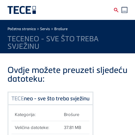
Skip to main content
Breadcrumb
»
»
Početna stranica
Servis
Brošure
TECENEO - SVE ŠTO TREBA
SVJEŽINU
Ovdje možete preuzeti sljedeću
datoteku:
TECE
neo - sve što treba svježinu
Kategorija:
Brošure
Veličina datoteke:
37.81 MB