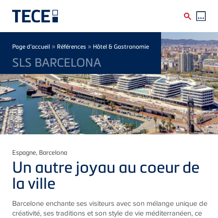
Skip to main content
Breadcrumb
»
»
Page d’accueil
Références
Hôtel & Gastronomie
SLS BARCELONA
Espagne
, Barcelona
Un autre joyau au coeur de
la ville
Barcelone enchante ses visiteurs avec son mélange unique de
créativité, ses traditions et son style de vie méditerranéen, ce