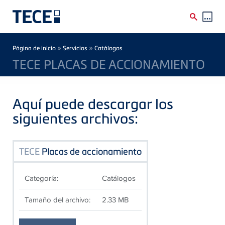
Skip to main content
Breadcrumb
»
»
Página de inicio
Servicios
Catálogos
TECE PLACAS DE ACCIONAMIENTO
Aquí puede descargar los
siguientes archivos:
TECE
Placas de accionamiento
Categoría:
Catálogos
Tamaño del archivo:
2.33 MB