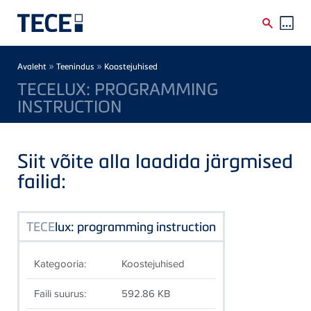
Skip to main content
Breadcrumb
»
»
Avaleht
Teenindus
Koostejuhised
TECELUX: PROGRAMMING
INSTRUCTION
Siit võite alla laadida järgmised
failid:
TECE
lux: programming instruction
Kategooria:
Koostejuhised
Faili suurus:
592.86 KB