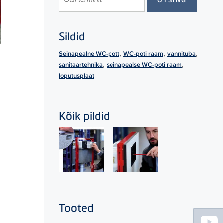
Sildid
,
,
,
Seinapealne WC-pott
WC-poti raam
vannituba
,
,
sanitaartehnika
seinapealse WC-poti raam
loputusplaat
Kõik pildid
Tooted
Floating
Sidebar