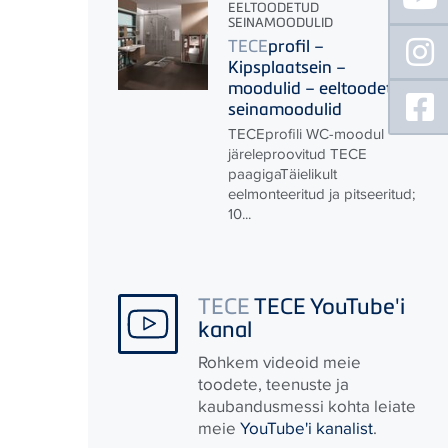
EELTOODETUD
SEINAMOODULID
TECE
profil –
Kipsplaatsein –
moodulid – eeltoodetud
seinamoodulid
TECE
profili WC-moodul
järeleproovitud
TECE
paagigaTäielikult
eelmonteeritud ja pitseeritud;
10...
TECE
TECE YouTube'i
kanal
Rohkem videoid meie
toodete, teenuste ja
kaubandusmessi kohta leiate
meie
YouTube'i kanalist
.