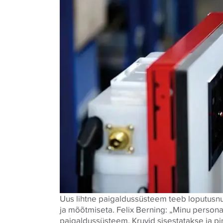
Uus lihtne paigaldussüsteem teeb
loputusn
ja mõõtmiseta. Felix Berning: „Minu person
paigaldussüsteem. Kruvid sisestatakse ja p