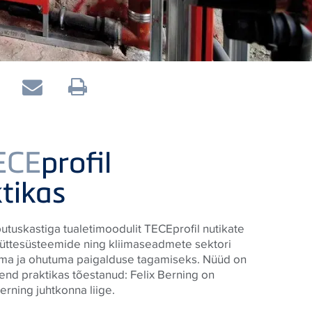
ECE
profil
tikas
utuskastiga tualetimoodulit
TECE
profil nutikate
 küttesüsteemide ning kliimaseadmete sektori
sama ja ohutuma paigalduse tagamiseks. Nüüd on
end praktikas tõestanud: Felix Berning on
rning juhtkonna liige.