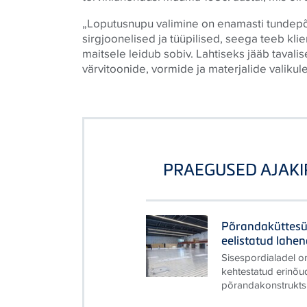
„Loputusnupu valimine on enamasti tundepõ
sirgjoonelised ja tüüpilised, seega teeb klien
maitsele leidub sobiv. Lahtiseks jääb tavalis
värvitoonide, vormide ja materjalide valikul
PRAEGUSED AJAKI
Põrandaküttesü
eelistatud lahe
Sisespordialadel on
kehtestatud erinõu
põrandakonstruktsi