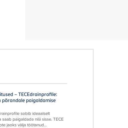
itused – TECEdrainprofile:
a põrandale paigaldamise
rainprofile sobib ideaalselt
a saab paigaldada niši sisse. TECE
te jaoks välja töötanud...