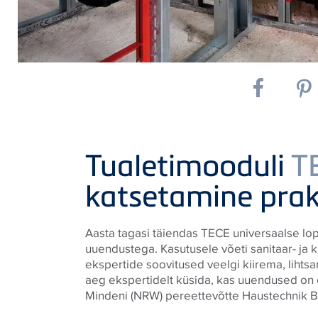
Tualetimooduli
T
katsetamine prak
Aasta tagasi täiendas
TECE
universaalse lop
uuendustega. Kasutusele võeti sanitaar- ja
ekspertide soovitused veelgi kiirema, liht
aeg ekspertidelt küsida, kas uuendused on 
Mindeni (NRW) pereettevõtte Haustechnik Be