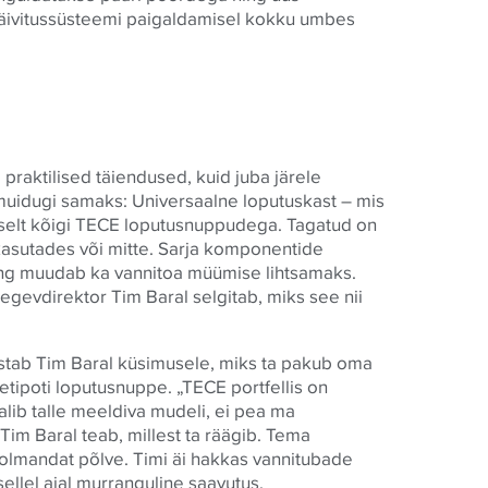
käivitussüsteemi paigaldamisel kokku umbes
praktilised täiendused, kuid juba järele
muidugi samaks: Universaalne loputuskast – mis
selt kõigi
TECE
loputusnuppudega. Tagatud on
kasutades või mitte. Sarja komponentide
ning muudab ka vannitoa müümise lihtsamaks.
egevdirektor Tim Baral selgitab, miks see nii
vastab Tim Baral küsimusele, miks ta pakub oma
etipoti loputusnuppe. „
TECE
portfellis on
 valib talle meeldiva mudeli, ei pea ma
 Tim Baral teab, millest ta räägib. Tema
olmandat põlve. Timi äi hakkas vannitubade
sellel ajal murranguline saavutus.