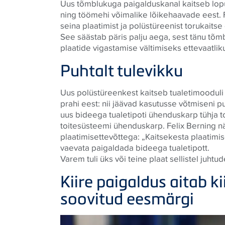
Uus tõmblukuga paigalduskanal kaitseb lopu
ning töömehi võimalike lõikehaavade eest. F
seina plaatimist ja polüstüreenist torukaits
See säästab päris palju aega, sest tänu tõmbl
plaatide vigastamise vältimiseks ettevaatlik
Puhtalt tulevikku
Uus polüstüreenkest kaitseb tualetimooduli 
prahi eest: nii jäävad kasutusse võtmiseni 
uus bideega tualetipoti ühenduskarp tühja t
toitesüsteemi ühenduskarp. Felix Berning n
plaatimisettevõttega: „Kaitsekesta plaatimise
vaevata paigaldada bideega tualetipott.
Varem tuli üks või teine plaat sellistel juh
Kiire paigaldus aitab k
soovitud eesmärgi