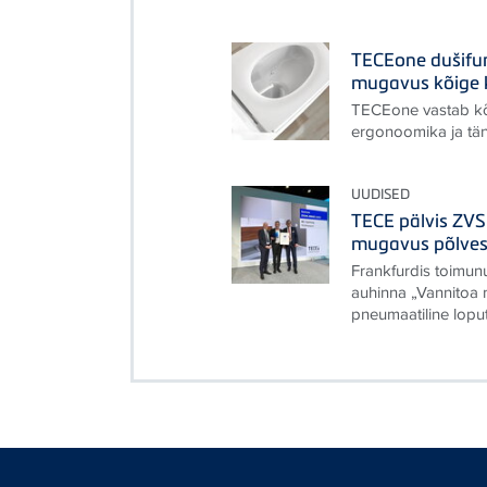
TECEone dušifun
mugavus kõige 
TECEone vastab kõ
ergonoomika ja tä
UUDISED
TECE pälvis ZV
mugavus põlves
Frankfurdis toimu
auhinna „Vannitoa 
pneumaatiline lopu