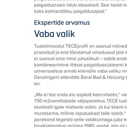
paigaldusraam istub ideaalselt. See hoiab 
kaks kolmandikku paigaldusajast.“
Ekspertide arvamus
Vaba valik
Tualetimoodul
TECE
profil on saanud mõned 
proovitud ja end tõestanud omadused jäid 
ei saanud oma nime juhuslikult – sobib endi
kombineerimine lihtsat paigaldussüsteemi 
universaalsus annab kliendile vaba valiku 
Denzlingeni ettevõtte Baral Bad & Heizung t
on.
„Ma ei tee enda elu asjatult keeruliseks,“ 
700 m2vannitubade väljapanekus
TECE
tual
tavaliselt igale maitsele sobiv. Ja kui klient
muretsema, milline loputuskast talle sobib.“
perekond tegeleb selle valdkonnaga juba k
terviklahendusi müüma 1980. aastal, mis oli 