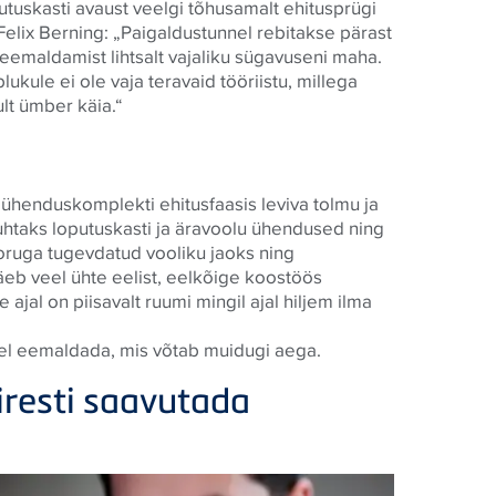
tuskasti avaust veelgi tõhusamalt ehitusprügi
elix Berning: „Paigaldustunnel rebitakse pärast
e eemaldamist lihtsalt vajaliku sügavuseni maha.
ukule ei ole vaja teravaid tööriistu, millega
ult ümber käia.“
ühenduskomplekti ehitusfaasis leviva tolmu ja
puhtaks loputuskasti ja äravoolu ühendused ning
oruga tugevdatud vooliku jaoks ning
äeb veel ühte eelist, eelkõige koostöös
 ajal on piisavalt ruumi mingil ajal hiljem ilma
tudel eemaldada, mis võtab muidugi aega.
iiresti saavutada