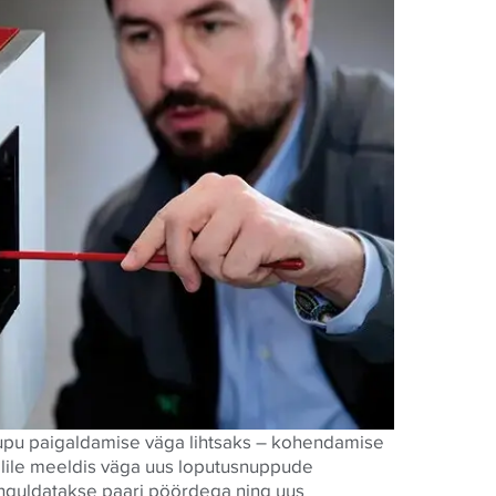
upu paigaldamise väga lihtsaks – kohendamise
alile meeldis väga uus loputusnuppude
inguldatakse paari pöördega ning uus