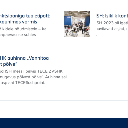
ktsiooniga tualetipott:
ISH: Isiklik k
kaunimas vormis
ISH 2023 oli igati
huvitavad asjad,
ikidele nõudmistele – ka
l.
napäevasuse suhtes
SHK auhinna „Vannitoa
t põlve“
nud ISH messil pälvis TECE ZVSHK
mugavus põlvest põlve“. Auhinna sai
tusplaat TECEflushpoint.