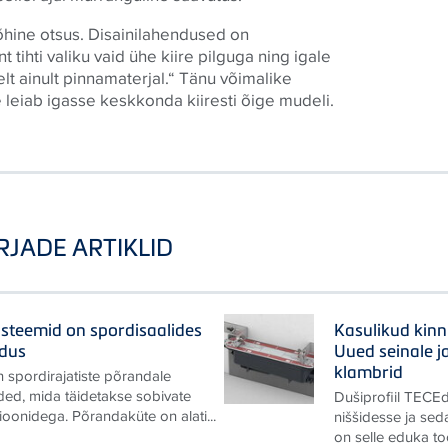
hine otsus. Disainilahendused on
t tihti valiku vaid ühe kiire pilguga ning igale
elt ainult pinnamaterjal.“ Tänu võimalike
e leiab igasse keskkonda kiiresti õige mudeli.
RJADE ARTIKLID
steemid on spordisaalides
Kasulikud kinn
ndus
Uued seinale j
klambrid
 spordirajatiste põrandale
ded, mida täidetakse sobivate
Dušiprofiil TECEd
oonidega. Põrandaküte on alati...
niššidesse ja sed
on selle eduka too