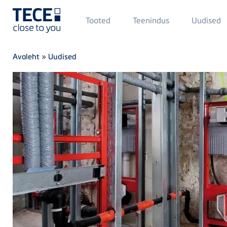
Main
Tooted
Teenindus
Uudised
Menü
1
Skip to main content
Breadcrumb
Avaleht
»
Uudised