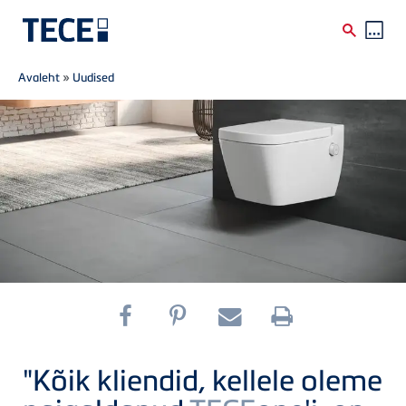
Breadcrumb
Skip to main content
Avaleht
»
Uudised
"Kõik kliendid, kellele oleme