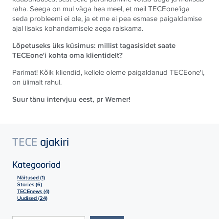
raha. Seega on mul väga hea meel, et meil
TECE
one'iga
seda probleemi ei ole, ja et me ei pea esmase paigaldamise
ajal lisaks kohandamisele aega raiskama.
Lõpetuseks üks küsimus: millist tagasisidet saate
TECE
one'i kohta oma klientidelt?
Parimat! Kõik kliendid, kellele oleme paigaldanud
TECE
one'i,
on ülimalt rahul.
Suur tänu intervjuu eest, pr Werner!
TECE
ajakiri
Kategooriad
Näitused (1)
Stories (6)
TECEnews (4)
Uudised (24)