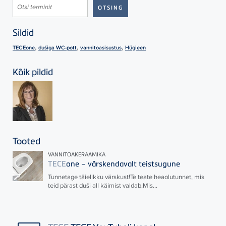
Sildid
,
,
,
TECEone
dušiga WC-pott
vannitoasisustus
Hügieen
Kõik pildid
Tooted
VANNITOAKERAAMIKA
TECE
one – värskendavalt teistsugune
Tunnetage täielikku värskust!Te teate heaolutunnet, mis
teid pärast duši all käimist valdab.Mis...