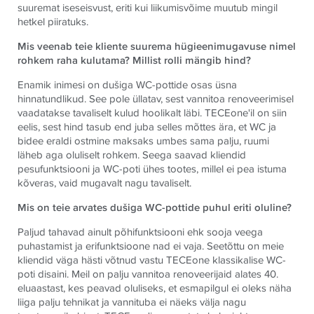
suuremat iseseisvust, eriti kui liikumisvõime muutub mingil
hetkel piiratuks.
Mis veenab teie kliente suurema hügieenimugavuse nimel
rohkem raha kulutama? Millist rolli mängib hind?
Enamik inimesi on dušiga WC-pottide osas üsna
hinnatundlikud. See pole üllatav, sest vannitoa renoveerimisel
vaadatakse tavaliselt kulud hoolikalt läbi.
TECE
one'il on siin
eelis, sest hind tasub end juba selles mõttes ära, et WC ja
bidee eraldi ostmine maksaks umbes sama palju, ruumi
läheb aga oluliselt rohkem. Seega saavad kliendid
pesufunktsiooni ja WC-poti ühes tootes, millel ei pea istuma
kõveras, vaid mugavalt nagu tavaliselt.
Mis on teie arvates dušiga WC-pottide puhul eriti oluline?
Paljud tahavad ainult põhifunktsiooni ehk sooja veega
puhastamist ja erifunktsioone nad ei vaja. Seetõttu on meie
kliendid väga hästi võtnud vastu
TECE
one klassikalise WC-
poti disaini. Meil on palju vannitoa renoveerijaid alates 40.
eluaastast, kes peavad oluliseks, et esmapilgul ei oleks näha
liiga palju tehnikat ja vannituba ei näeks välja nagu