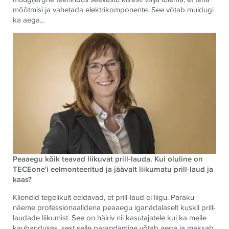
mõõtmisi ja vahetada elektrikomponente. See võtab muidugi
ka aega...
Peaaegu kõik teavad liikuvat prill-lauda. Kui oluline on
TECE
one'i eelmonteeritud ja jäävalt liikumatu prill-laud ja
kaas?
Kliendid tegelikult eeldavad, et prill-laud ei liigu. Paraku
näeme professionaalidena peaaegu iganädalaselt kuskil prill-
laudade liikumist. See on häiriv nii kasutajatele kui ka meile
kaubanduses, sest selle parandamine võtab aega ja maksab