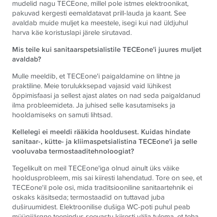
mudelid nagu
TECE
one, millel pole istmes elektroonikat,
pakuvad kergesti eemaldatavat prill-lauda ja kaant. See
avaldab muide muljet ka meestele, isegi kui nad üldjuhul
harva käe koristuslapi järele sirutavad.
Mis teile kui sanitaarspetsialistile
TECE
one'i juures muljet
avaldab?
Mulle meeldib, et
TECE
one'i paigaldamine on lihtne ja
praktiline. Meie torulukksepad vajasid vaid lühikest
õppimisfaasi ja sellest ajast alates on nad seda paigaldanud
ilma probleemideta. Ja juhised selle kasutamiseks ja
hooldamiseks on samuti lihtsad.
Kellelegi ei meeldi rääkida hooldusest. Kuidas hindate
sanitaar-, kütte- ja kliimaspetsialistina
TECE
one'i ja selle
vooluvaba termostaaditehnoloogiat?
Tegelikult on meil
TECE
one'iga olnud ainult üks väike
hooldusprobleem, mis sai kiiresti lahendatud. Tore on see, et
TECE
one'il pole osi, mida traditsiooniline sanitaartehnik ei
oskaks käsitseda; termostaadid on tuttavad juba
duširuumidest. Elektroonilise dušiga WC-poti puhul peab
müügijärgne teenindus seevastu kiiresti välja tulema, et teha