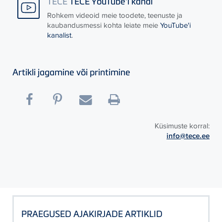
TECE
TECE YouTube'i kanal
Rohkem videoid meie toodete, teenuste ja
kaubandusmessi kohta leiate meie
YouTube'i
kanalist
.
Artikli jagamine või printimine
Küsimuste korral:
info@tece.ee
PRAEGUSED AJAKIRJADE ARTIKLID