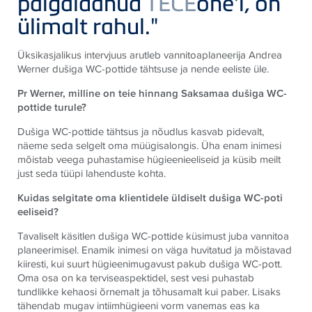
paigaldanud
TECE
one'i, on
ülimalt rahul."
Üksikasjalikus intervjuus arutleb vannitoaplaneerija Andrea
Werner dušiga WC-pottide tähtsuse ja nende eeliste üle.
Pr Werner, milline on teie hinnang Saksamaa dušiga WC-
pottide turule?
Dušiga WC-pottide tähtsus ja nõudlus kasvab pidevalt,
näeme seda selgelt oma müügisalongis. Üha enam inimesi
mõistab veega puhastamise hügieenieeliseid ja küsib meilt
just seda tüüpi lahenduste kohta.
Kuidas selgitate oma klientidele üldiselt dušiga WC-poti
eeliseid?
Tavaliselt käsitlen dušiga WC-pottide küsimust juba vannitoa
planeerimisel. Enamik inimesi on väga huvitatud ja mõistavad
kiiresti, kui suurt hügieenimugavust pakub dušiga WC-pott.
Oma osa on ka terviseaspektidel, sest vesi puhastab
tundlikke kehaosi õrnemalt ja tõhusamalt kui paber. Lisaks
tähendab mugav intiimhügieeni vorm vanemas eas ka