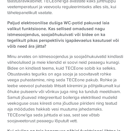
taastusravikabinet.
TECE
one'iga avastate kaks juhtnuppu
veetemperatuuri ja veevoolu reguleerimiseks alles siis, kui
tähelepanelikult vaatate.
Paljud elektroonilise dušiga WC-potid pakuvad laia
valikut funktsioone. Kas sellised omadused nagu
istmesoojendus, soojaõhukuivati või bidee on ka
tegelikult pikas perspektiivis igapäevaelus kasutusel või
võib need ära jätta?
Minu arvates on istmesoojendus ja soojaõhukuivatid kindlasti
väheolulised ja meie kliendid ei soovi neid peaaegu kunagi.
Bidee on kindlasti teema, kuid
TECE
one sobib ka selleks.
Otsustavaks teguriks on aga sooja ja soovitavalt rohke
veega puhastamine, ning seda
TECE
one pakub. Rohke ja
leebe veevool puhastab lihtsalt kiiremini ja põhjalikumalt kui
õhuke pulseeriv või võnkuv juga ning ka tundub meeldivam.
Samuti jõuavad integreeritud boileriga elektrilised mudelid
veekoguse osas kiiresti oma jõudluse piirideni ning teatud
aja möödudes hakkab vesi muutuma jahedamaks.
TECE
one'iga seda juhtuda ei saa, sest see võtab
soojaveetorust peaaegu lõputult vett.
Kui oluline on teie kogemuse põhjal funktsiooni lihtne ja