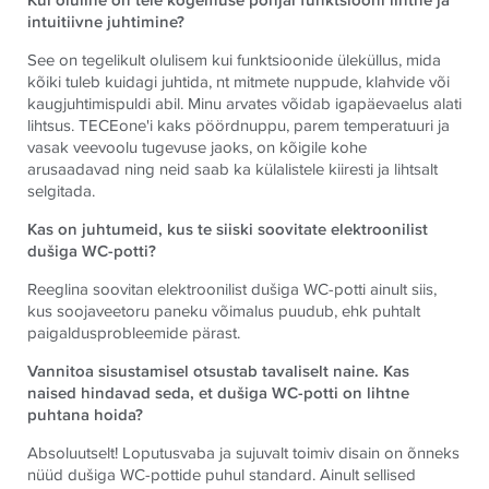
intuitiivne juhtimine?
See on tegelikult olulisem kui funktsioonide üleküllus, mida
kõiki tuleb kuidagi juhtida, nt mitmete nuppude, klahvide või
kaugjuhtimispuldi abil. Minu arvates võidab igapäevaelus alati
lihtsus.
TECE
one'i kaks pöördnuppu, parem temperatuuri ja
vasak veevoolu tugevuse jaoks, on kõigile kohe
arusaadavad ning neid saab ka külalistele kiiresti ja lihtsalt
selgitada.
Kas on juhtumeid, kus te siiski soovitate elektroonilist
dušiga WC-potti?
Reeglina soovitan elektroonilist dušiga WC-potti ainult siis,
kus soojaveetoru paneku võimalus puudub, ehk puhtalt
paigaldusprobleemide pärast.
Vannitoa sisustamisel otsustab tavaliselt naine. Kas
naised hindavad seda, et dušiga WC-potti on lihtne
puhtana hoida?
Absoluutselt! Loputusvaba ja sujuvalt toimiv disain on õnneks
nüüd dušiga WC-pottide puhul standard. Ainult sellised