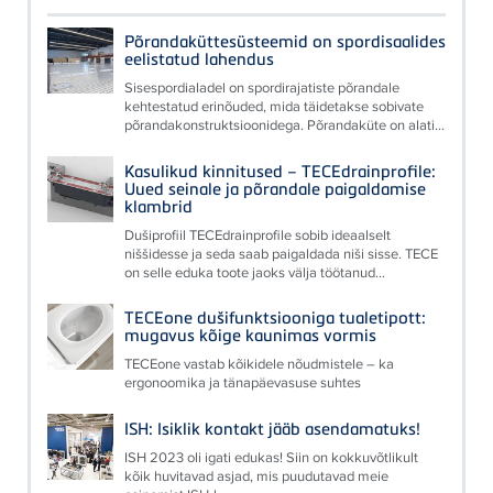
Põrandaküttesüsteemid on spordisaalides
eelistatud lahendus
Sisespordialadel on spordirajatiste põrandale
kehtestatud erinõuded, mida täidetakse sobivate
põrandakonstruktsioonidega. Põrandaküte on alati...
Kasulikud kinnitused – TECEdrainprofile:
Uued seinale ja põrandale paigaldamise
klambrid
Dušiprofiil TECEdrainprofile sobib ideaalselt
niššidesse ja seda saab paigaldada niši sisse. TECE
on selle eduka toote jaoks välja töötanud...
TECEone dušifunktsiooniga tualetipott:
mugavus kõige kaunimas vormis
TECEone vastab kõikidele nõudmistele – ka
ergonoomika ja tänapäevasuse suhtes
ISH: Isiklik kontakt jääb asendamatuks!
ISH 2023 oli igati edukas! Siin on kokkuvõtlikult
kõik huvitavad asjad, mis puudutavad meie