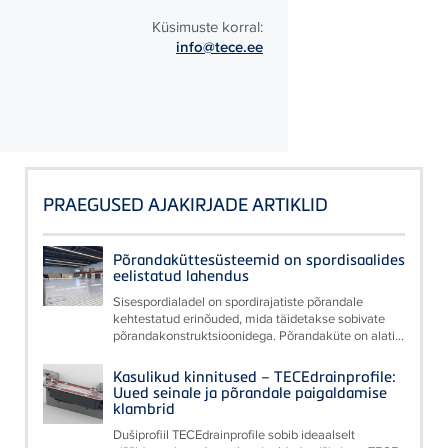
Küsimuste korral:
info@tece.ee
PRAEGUSED AJAKIRJADE ARTIKLID
Põrandaküttesüsteemid on spordisaalides
eelistatud lahendus
Sisespordialadel on spordirajatiste põrandale
kehtestatud erinõuded, mida täidetakse sobivate
põrandakonstruktsioonidega. Põrandaküte on alati...
Kasulikud kinnitused – TECEdrainprofile:
Uued seinale ja põrandale paigaldamise
klambrid
Dušiprofiil TECEdrainprofile sobib ideaalselt