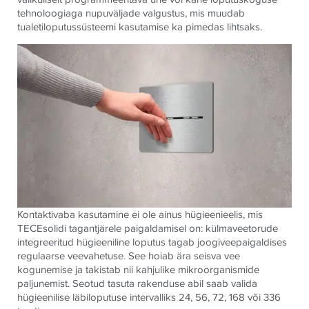
tehnoloogiaga nupuväljade valgustus, mis muudab
tualetiloputussüsteemi kasutamise ka pimedas lihtsaks.
Kontaktivaba kasutamine ei ole ainus hügieenieelis, mis
TECE
solidi tagantjärele paigaldamisel on: külmaveetorude
integreeritud hügieeniline loputus tagab joogiveepaigaldises
regulaarse veevahetuse. See hoiab ära seisva vee
kogunemise ja takistab nii kahjulike mikroorganismide
paljunemist. Seotud tasuta rakenduse abil saab valida
hügieenilise läbiloputuse intervalliks 24, 56, 72, 168 või 336