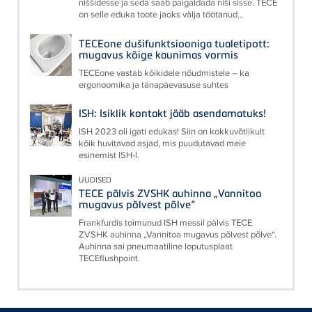
niššidesse ja seda saab paigaldada niši sisse. TECE
on selle eduka toote jaoks välja töötanud...
TECEone dušifunktsiooniga tualetipott:
mugavus kõige kaunimas vormis
TECEone vastab kõikidele nõudmistele – ka
ergonoomika ja tänapäevasuse suhtes
ISH: Isiklik kontakt jääb asendamatuks!
ISH 2023 oli igati edukas! Siin on kokkuvõtlikult
kõik huvitavad asjad, mis puudutavad meie
esinemist ISH-l.
UUDISED
TECE pälvis ZVSHK auhinna „Vannitoa
mugavus põlvest põlve“
Frankfurdis toimunud ISH messil pälvis TECE
ZVSHK auhinna „Vannitoa mugavus põlvest põlve“.
Auhinna sai pneumaatiline loputusplaat
TECEflushpoint.