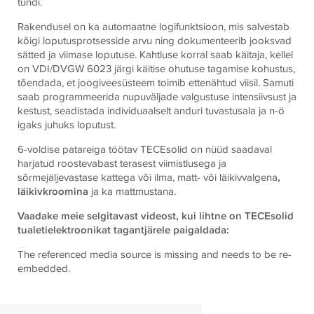
tundi.
Rakendusel on ka automaatne logifunktsioon, mis salvestab
kõigi loputusprotsesside arvu ning dokumenteerib jooksvad
sätted ja viimase loputuse. Kahtluse korral saab käitaja, kellel
on VDI/DVGW 6023 järgi käitise ohutuse tagamise kohustus,
tõendada, et joogiveesüsteem toimib ettenähtud viisil. Samuti
saab programmeerida nupuväljade valgustuse intensiivsust ja
kestust, seadistada individuaalselt anduri tuvastusala ja n-ö
igaks juhuks loputust.
6-voldise patareiga töötav
TECE
solid on nüüd saadaval
harjatud roostevabast terasest viimistlusega ja
sõrmejäljevastase kattega või ilma, matt- või läikivvalgena
,
läikivkroomina
ja ka mattmustana.
Vaadake meie selgitavast videost, kui lihtne on
TECE
solid
tualetielektroonikat tagantjärele paigaldada:
The referenced media source is missing and needs to be re-
embedded.