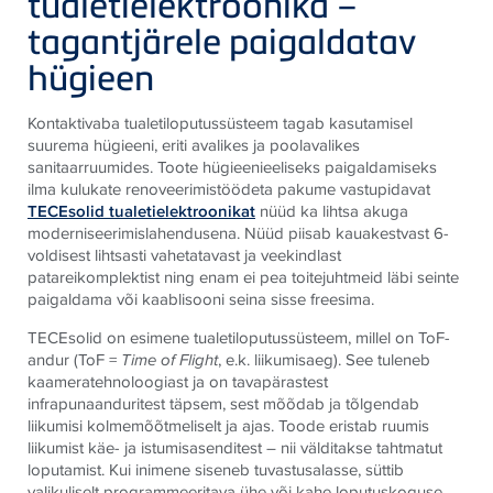
tualetielektroonika –
tagantjärele paigaldatav
hügieen
Kontaktivaba tualetiloputussüsteem tagab kasutamisel
suurema hügieeni, eriti avalikes ja poolavalikes
sanitaarruumides. Toote hügieenieeliseks paigaldamiseks
ilma kulukate renoveerimistöödeta pakume vastupidavat
TECE
solid tualetielektroonikat
nüüd ka lihtsa akuga
moderniseerimislahendusena. Nüüd piisab kauakestvast 6-
voldisest lihtsasti vahetatavast ja veekindlast
patareikomplektist ning enam ei pea toitejuhtmeid läbi seinte
paigaldama või kaablisooni seina sisse freesima.
TECE
solid on esimene tualetiloputussüsteem, millel on ToF-
andur (ToF =
Time of Flight
, e.k. liikumisaeg). See tuleneb
kaameratehnoloogiast ja on tavapärastest
infrapunaanduritest täpsem, sest mõõdab ja tõlgendab
liikumisi kolmemõõtmeliselt ja ajas. Toode eristab ruumis
liikumist käe- ja istumisasenditest – nii välditakse tahtmatut
loputamist. Kui inimene siseneb tuvastusalasse, süttib
valikuliselt programmeeritava ühe või kahe loputuskoguse