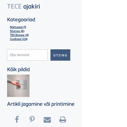
TECE
ajakiri
Kategooriad
Näitused (1)
Stories (6)
TECEnews (4)
Uudised (24)
Kõik pildid
Artikli jagamine või printimine