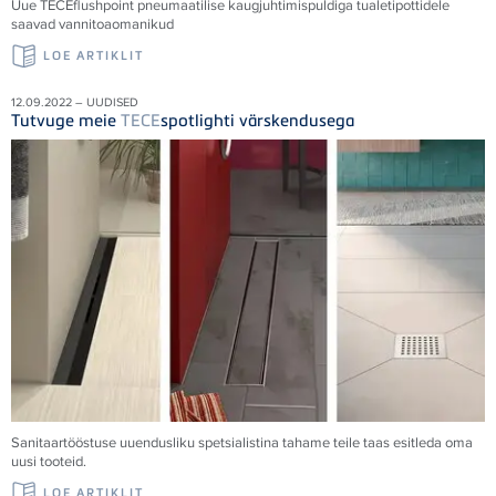
Uue
TECE
flushpoint pneumaatilise kaugjuhtimispuldiga tualetipottidele
saavad vannitoaomanikud
LOE ARTIKLIT
12.09.2022 – UUDISED
Tutvuge meie
TECE
spotlighti värskendusega
Sanitaartööstuse uuendusliku spetsialistina tahame teile taas esitleda oma
uusi tooteid.
LOE ARTIKLIT