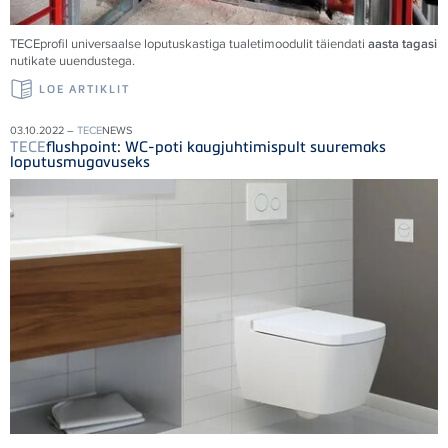
TECE
profil universaalse loputuskastiga tualetimoodulit täiendati
aasta tagasi
nutikate uuendustega.
LOE ARTIKLIT
03.10.2022 –
TECE
NEWS
TECE
flushpoint: WC-poti kaugjuhtimispult suuremaks
loputusmugavuseks