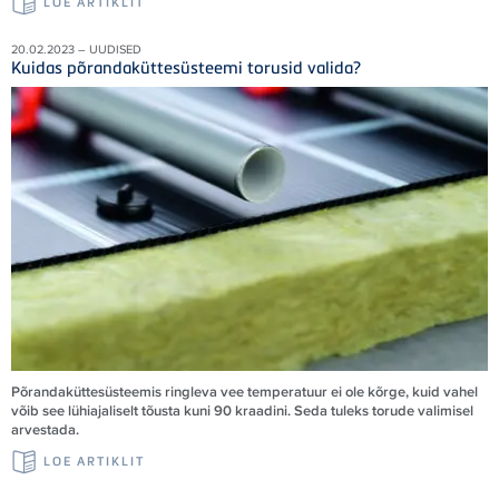
LOE ARTIKLIT
20.02.2023 – UUDISED
Kuidas põrandaküttesüsteemi torusid valida?
Põrandaküttesüsteemis ringleva vee temperatuur ei ole kõrge, kuid vahel
võib see lühiajaliselt tõusta kuni 90 kraadini. Seda tuleks torude valimisel
arvestada.
LOE ARTIKLIT