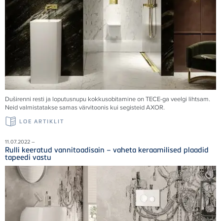
Duširenni resti ja loputusnupu kokkusobitamine on
TECE
-ga veelgi lihtsam.
Neid valmistatakse samas värvitoonis kui segisteid AXOR.
LOE ARTIKLIT
11.07.2022 –
Rulli keeratud vannitoadisain – vaheta keraamilised plaadid
tapeedi vastu