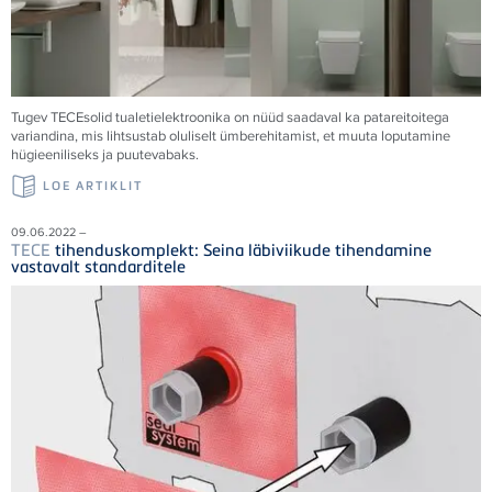
Tugev
TECE
solid tualetielektroonika on nüüd saadaval ka patareitoitega
variandina, mis lihtsustab oluliselt ümberehitamist, et muuta loputamine
hügieeniliseks ja puutevabaks.
LOE ARTIKLIT
09.06.2022 –
TECE
tihenduskomplekt: Seina läbiviikude tihendamine
vastavalt standarditele