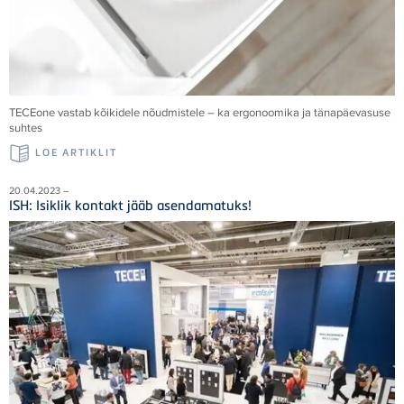
TECE
one vastab kõikidele nõudmistele – ka ergonoomika ja tänapäevasuse
suhtes
LOE ARTIKLIT
20.04.2023 –
ISH: Isiklik kontakt jääb asendamatuks!