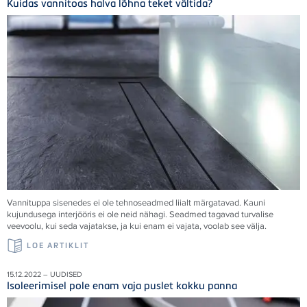
Kuidas vannitoas halva lõhna teket vältida?
Vannituppa sisenedes ei ole tehnoseadmed liialt märgatavad. Kauni
kujundusega interjööris ei ole neid nähagi. Seadmed tagavad turvalise
veevoolu, kui seda vajatakse, ja kui enam ei vajata, voolab see välja.
LOE ARTIKLIT
15.12.2022 – UUDISED
Isoleerimisel pole enam vaja puslet kokku panna