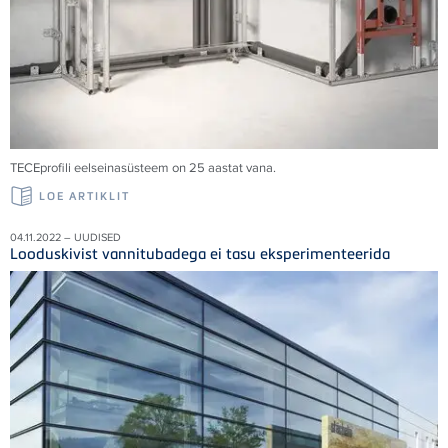
TECE
profili eelseinasüsteem on 25 aastat vana.
LOE ARTIKLIT
04.11.2022 – UUDISED
Looduskivist vannitubadega ei tasu eksperimenteerida