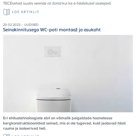
TECE
velvet suutis veenda nii žüriid kui ka e-hääletusel osalejaid
.
LOE ARTIKLIT
20.02.2023 – UUDISED
Seinakinnitusega WC-poti montaaž ja asukoht
Eri ehitustehnoloogiate abil on võimalik paigaldada hoonetesse
kergkonstruktsioonidest seinad, mis ei ole tugevad, kuid jaotavad hästi
ruume ja isoleerivad heli.