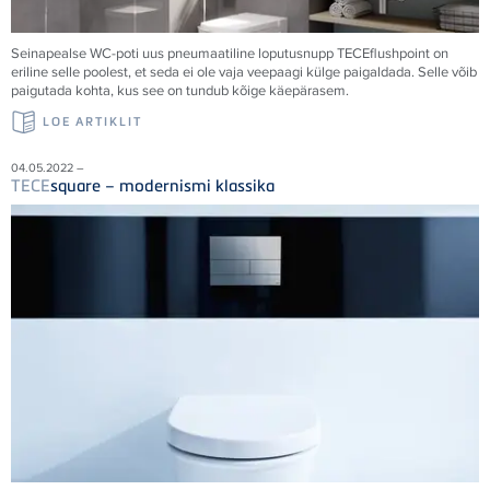
Seinapealse WC-poti uus pneumaatiline loputusnupp
TECE
flushpoint on
eriline selle poolest, et seda ei ole vaja veepaagi külge paigaldada. Selle võib
paigutada kohta, kus see on tundub kõige käepärasem.
LOE ARTIKLIT
04.05.2022 –
TECE
square – modernismi klassika