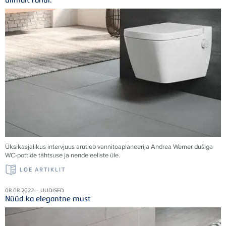
Üksikasjalikus intervjuus arutleb vannitoaplaneerija Andrea Werner dušiga
WC-pottide tähtsuse ja nende eeliste üle.
LOE ARTIKLIT
08.08.2022 – UUDISED
Nüüd ka elegantne must