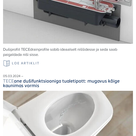
Dušiprofiil
TECE
drainprofile sobib ideaalselt niššidesse ja seda saab
paigaldada niši sisse.
LOE ARTIKLIT
05.03.2024 –
TECE
one dušifunktsiooniga tualetipott: mugavus kõige
kaunimas vormis