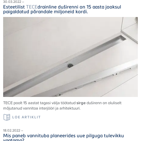
30.03.2022 –
Esteetilist
TECE
drainline duširenni on 15 aasta jooksul
paigaldatud põrandale miljoneid kordi.
TECE
poolt 15 aastat tagasi välja töötatud
sirge
duširenn on oluliselt
mõjutanud vannitoa interjööri ja arhitektuuri.
LOE ARTIKLIT
18.02.2022 –
Mis paneb vannituba planeerides uue pilguga tulevikku
vaatama?