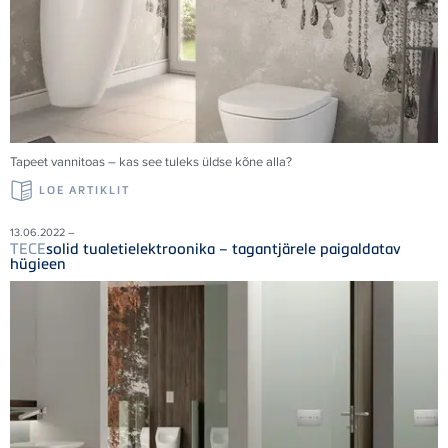
Tapeet vannitoas – kas see tuleks üldse kõne alla?
LOE ARTIKLIT
13.06.2022 –
TECE
solid tualetielektroonika – tagantjärele paigaldatav
hügieen