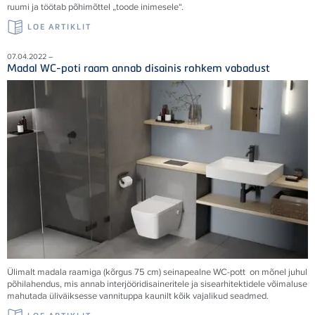
ruumi ja töötab põhimõttel „toode inimesele“.
LOE ARTIKLIT
07.04.2022 –
Madal WC-poti raam annab disainis rohkem vabadust
Ülimalt madala raamiga (kõrgus 75 cm) seinapealne WC-pott on mõnel juhul
põhilahendus, mis annab interjööridisaineritele ja sisearhitektidele võimaluse
mahutada üliväiksesse vannituppa kaunilt kõik vajalikud seadmed.