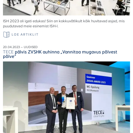
ISH 2023 oli igati edukas! Siin on kokkuvõtlikult kõik huvitavad asjad, mis
puudutavad meie esinemist ISH-l.
LOE ARTIKLIT
20.04.2023 – UUDISED
TECE
pälvis ZVSHK auhinna „Vannitoa mugavus põlvest
põlve“