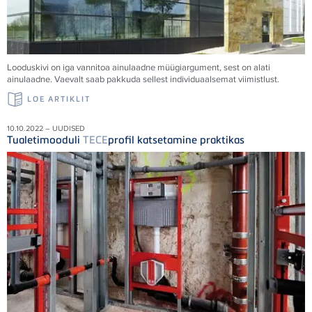
Looduskivi on iga vannitoa ainulaadne müügiargument, sest on alati
ainulaadne. Vaevalt saab pakkuda sellest individuaalsemat viimistlust.
LOE ARTIKLIT
10.10.2022 – UUDISED
Tualetimooduli
TECE
profil katsetamine praktikas