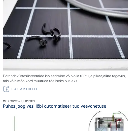
Põrandaküttesüsteemide isoleerimine võib olla tüütu ja pikaajaline tegevus,
mis võib mõnikord muutuda tõeliseks pusleks.
LOE ARTIKLIT
15.12.2022 – UUDISED
Puhas joogivesi läbi automatiseeritud veevahetuse