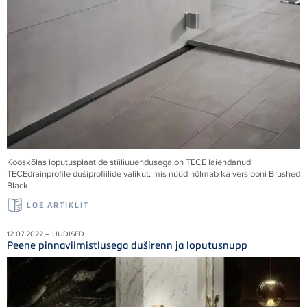
Kooskõlas loputusplaatide stiiliuuendusega on
TECE
laiendanud
TECE
drainprofile dušiprofiilide valikut, mis nüüd hõlmab ka versiooni Brushed
Black.
LOE ARTIKLIT
12.07.2022 – UUDISED
Peene pinnaviimistlusega duširenn ja loputusnupp