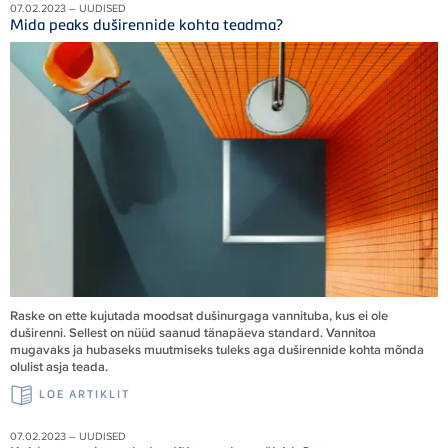
07.02.2023 – UUDISED
Mida peaks duširennide kohta teadma?
Raske on ette kujutada moodsat dušinurgaga vannituba, kus ei ole
duširenni. Sellest on nüüd saanud tänapäeva standard. Vannitoa
mugavaks ja hubaseks muutmiseks tuleks aga duširennide kohta mõnda
olulist asja teada.
LOE ARTIKLIT
07.02.2023 – UUDISED