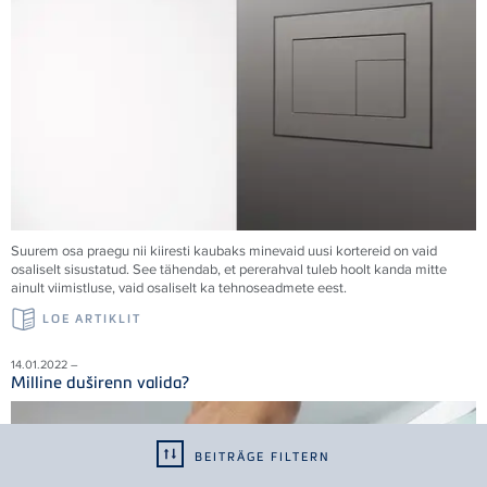
Suurem osa praegu nii kiiresti kaubaks minevaid uusi kortereid on vaid
osaliselt sisustatud. See tähendab, et pererahval tuleb hoolt kanda mitte
ainult viimistluse, vaid osaliselt ka tehnoseadmete eest.
LOE ARTIKLIT
14.01.2022 –
Milline duširenn valida?
BEITRÄGE FILTERN