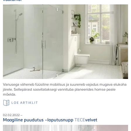
Vanusega väheneb füüsiline mobiilsus ja suureneb vajadus mugava elukoha
järele. Sellepärast soovitataksegi vannituba planeerides homse peale
mõelda.
LOE ARTIKLIT
02.02.2022 –
Maagiline puudutus –loputusnupp
TECE
velvet