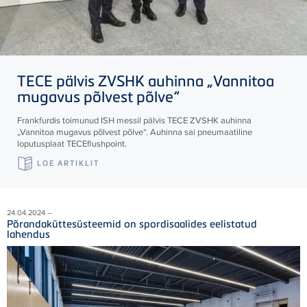
TECE
pälvis ZVSHK auhinna „Vannitoa
mugavus põlvest põlve“
Frankfurdis toimunud ISH messil pälvis
TECE
ZVSHK auhinna
„Vannitoa mugavus põlvest põlve“. Auhinna sai pneumaatiline
loputusplaat
TECE
flushpoint.
LOE ARTIKLIT
24.04.2024 –
Põrandaküttesüsteemid on spordisaalides eelistatud
lahendus