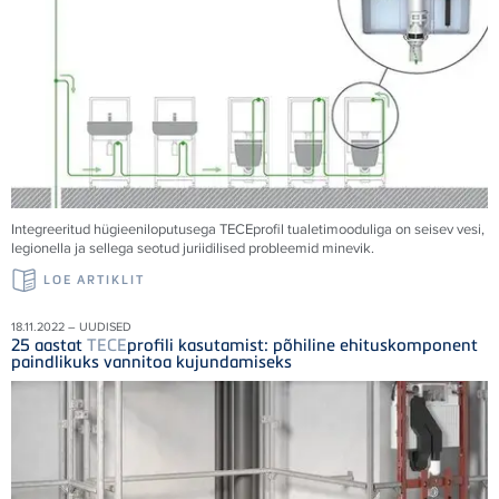
Integreeritud hügieeniloputusega
TECE
profil tualetimooduliga on seisev vesi,
legionella ja sellega seotud juriidilised probleemid minevik.
LOE ARTIKLIT
18.11.2022 – UUDISED
25 aastat
TECE
profili kasutamist: põhiline ehituskomponent
paindlikuks vannitoa kujundamiseks