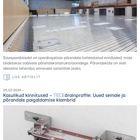
Sisespordialadel on spordirajatiste põrandale kehtestatud erinõuded, mida
täidetakse sobivate põrandakonstruktsioonidega. Põrandaküte on alati
ideaalne lahendus erinevate variantide jaoks.
LOE ARTIKLIT
05.03.2024 –
Kasulikud kinnitused –
TECE
drainprofile: Uued seinale ja
põrandale paigaldamise klambrid