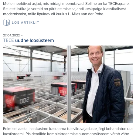
Meile meeldivad asjad, mis midagi meenutavad. Selline on ka
TECE
square.
Selle stilistika ja vormid on pärit eelmise sajandi keskpaiga klassikalisest
modernismist, mille lipulaev oli kuulus L. Mies van der Rohe.
LOE ARTIKLIT
27.04.2022 –
TECE
uudne laosüsteem
Eelmisel aastal hakkasime kasutama tulevikuvajaduste järgi kohandatud uut
laosüsteemi. Pisidetailide komplekteerimise automaatsüsteem võtab vähe