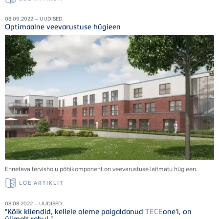
08.09.2022 – UUDISED
Optimaalne veevarustuse hügieen
Ennetava tervishoiu põhikomponent on veevarustuse laitmatu hügieen.
LOE ARTIKLIT
08.08.2022 – UUDISED
"Kõik kliendid, kellele oleme paigaldanud
TECE
one'i, on
ülimalt rahul."