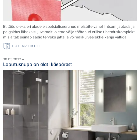
Et tööd oleks eri aladele spetsialiseerunud meistrite vahel lihtsam jaotada ja
paigaldus läheks sujuvamalt, oleme välja töötanud erilise tihenduskomplekti,
mis aitab seinaplaadid terveks jätta ja võimaliku veelekke kahju vältida.
LOE ARTIKLIT
30.05.2022 –
Loputusnupp on alati käepärast