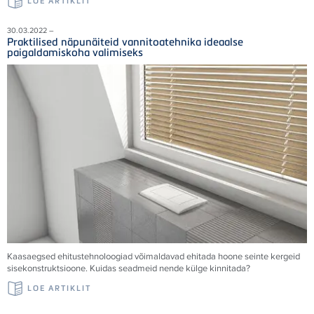
LOE ARTIKLIT
30.03.2022 –
Praktilised näpunäiteid vannitoatehnika ideaalse
paigaldamiskoha valimiseks
Kaasaegsed ehitustehnoloogiad võimaldavad ehitada hoone seinte kergeid
sisekonstruktsioone. Kuidas seadmeid nende külge kinnitada?
LOE ARTIKLIT