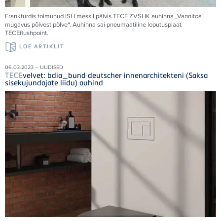
Frankfurdis toimunud ISH messil pälvis
TECE
ZVSHK auhinna „Vannitoa
mugavus põlvest põlve“. Auhinna sai pneumaatiline loputusplaat
TECE
flushpoint.
LOE ARTIKLIT
06.03.2023 – UUDISED
TECE
velvet: bdia_bund deutscher innenarchitekteni (Saksa
sisekujundajate liidu) auhind