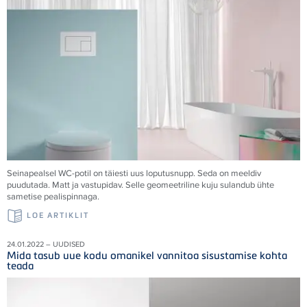
Seinapealsel WC-potil on täiesti uus loputusnupp. Seda on meeldiv
puudutada. Matt ja vastupidav. Selle geomeetriline kuju sulandub ühte
sametise pealispinnaga.
LOE ARTIKLIT
24.01.2022 – UUDISED
Mida tasub uue kodu omanikel vannitoa sisustamise kohta
teada