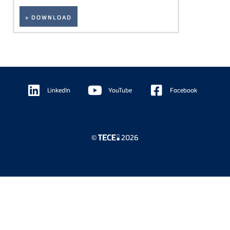
» DOWNLOAD
Floating
Sidebar
LinkedIn
YouTube
Facebook
©
2026