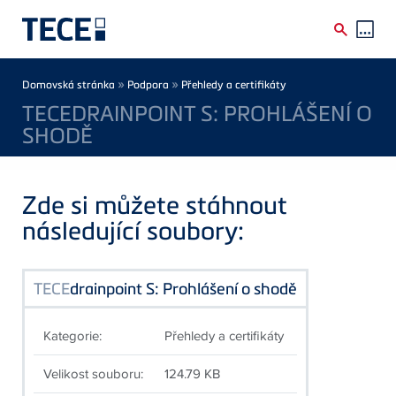
Skip to main content
Breadcrumb
»
»
Domovská stránka
Podpora
Přehledy a certifikáty
TECEDRAINPOINT S: PROHLÁŠENÍ O
SHODĚ
Zde si můžete stáhnout
následující soubory:
TECE
drainpoint S: Prohlášení o shodě
Kategorie:
Přehledy a certifikáty
Velikost souboru:
124.79 KB