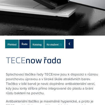
Subnavigation
‹
Řada
Přehled
Katalog
Ke stažení
(3)
of
current
TECE
now řada
Product
Splachovací tlačítka řady TECEnow jsou k dispozici s různou
povrchovou úpravou a v široké škále atraktivních barev.
Tlačítko v bílé barvě je navíc doplněno antibakteriální verzí,
kdy jsou ionty stříbra přímo integrované do plastu a brání
růstu bakterií na povrchu.
Antibakteriální tlačítko je maximálně hygienické, a proto je