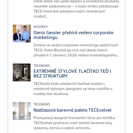
Dělat dobré věci ještě lepšími a osvědčené produkty
neustále zdokonalovat – s touto ambicí představuje
TECE hned dvě vylepšení svých zavedených
modulů...
NOVINKY
Denis Gessler přebírá vedení corporate
marketingu
Změna ve vedení corporate marketingu společnosti
TECE: Petra Bischof po více než deseti letech
předala k 1. červenci 2026 vedení marketingového...
TECENEWS
EXTRÉMNĚ STYLOVÉ TLAČÍTKO TEĎ I
BEZ STRUKTURY
TECEsolid řada ovládacích tlačítek toalety s
extrémně stylovým designem se letos rozšířila o
modely bez struktury.
TECENEWS
Nadčasová barevná paleta TECEvelvet
Průmyslový designér Konstantin Grcic pro tlačítka
TECEvelvet prozíravě zvolil zemité barevné tóny,
výraznou černou a odstín antracitu.