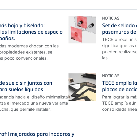
NOTICIAS
ás bajo y biselado:
Set de sellado
las limitaciones de espacio
pasamuros de 
baños.
TECE ofrece un s
significa que las
cias modernas chocan con las
pueden realizarse
 propiedades existentes, se
las...
es poco convencionales.
NOTICIAS
e suelo sin juntas con
TECE amplía la
ara suelos líquidos
placas de acc
ndencia hacia el diseño minimalista
Para lograr la má
za al mercado una nueva variante
TECE amplía aún 
cha, que permite instalar...
consolidada línea
ofil mejorados para inodoros y