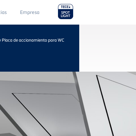
Main
cias
Empresa
Menu
2
 Placa de accionamiento para WC