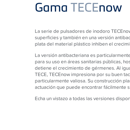
Product
Gama
TECE
now
La serie de pulsadores de inodoro TECEnow 
superficies y también en una versión antibac
plata del material plástico inhiben el creci
La versión antibacteriana es particularment
para su uso en áreas sanitarias públicas, h
detiene el crecimiento de gérmenes. Al igu
TECE, TECEnow impresiona por su buen tact
particularmente valiosa. Su construcción p
actuación que puede encontrar fácilmente su
Echa un vistazo a todas las versiones dispon