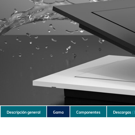
Subnavigation
Descripción general
Gama
Componentes
Descargas
(3
of
current