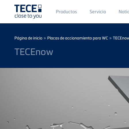
Main
Productos
Servicio
Noti
Menü
1
Skip to main content
Breadcrumb
»
»
Página de inicio
Placas de accionamiento para WC
TECEnow
TECEnow