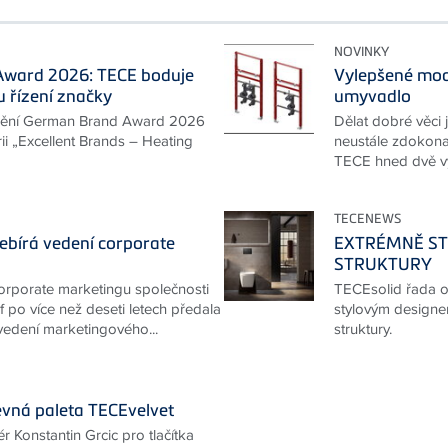
NOVINKY
ward 2026: TECE boduje
Vylepšené mod
 řízení značky
umyvadlo
nění German Brand Award 2026
Dělat dobré věci 
rii „Excellent Brands – Heating
neustále zdokonal
TECE hned dvě vy
TECENEWS
řebírá vedení corporate
EXTRÉMNĚ STY
STRUKTURY
orporate marketingu společnosti
TECEsolid řada ov
 po více než deseti letech předala
stylovým designem
 vedení marketingového...
struktury.
vná paleta TECEvelvet
 Konstantin Grcic pro tlačítka