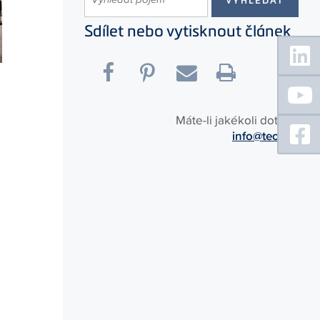
Sdílet nebo vytisknout článek
Floating
Sidebar
Máte-li jakékoli dotazy:
info@tece.cz