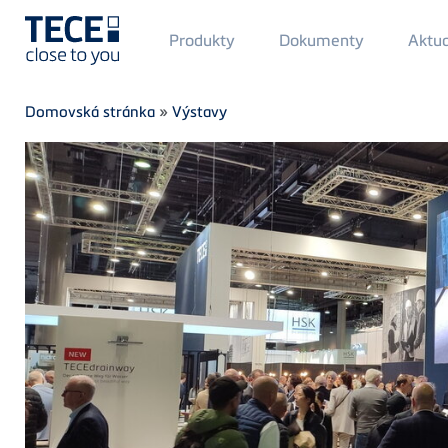
Main
Produkty
Dokumenty
Aktua
Menü
1
Skip to main content
Breadcrumb
Domovská stránka
»
Výstavy