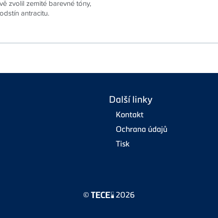
ě zvolil zemité barevné tóny,
dstín antracitu.
Další linky
Kontakt
Ochrana údajů
Tisk
©
2026