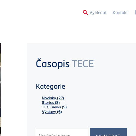
Secon
Vyhledat
Kontakt
Menu
Časopis
TECE
Kategorie
Novinky (27)
Stories (8)
TECEnews (9)
Výstavy (6)