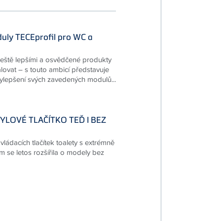
uly TECEprofil pro WC a
ještě lepšími a osvědčené produkty
ovat – s touto ambicí představuje
lepšení svých zavedených modulů...
LOVÉ TLAČÍTKO TEĎ I BEZ
ládacích tlačítek toalety s extrémně
 se letos rozšířila o modely bez