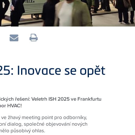
25: Inovace se opět
ických řešení: Veletrh ISH 2025 ve Frankfurtu
obor HVAC!
o ve žhavý meeting point pro odborníky,
obní dialog, společné objevování nových
mělo působivý ohlas.