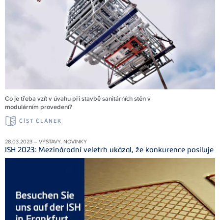
Co je třeba vzít v úvahu při stavbě sanitárních stěn v
modulárním provedení?
ČÍST ČLÁNEK
28.03.2023 – VÝSTAVY, NOVINKY
ISH 2023: Mezinárodní veletrh ukázal, že konkurence posiluje