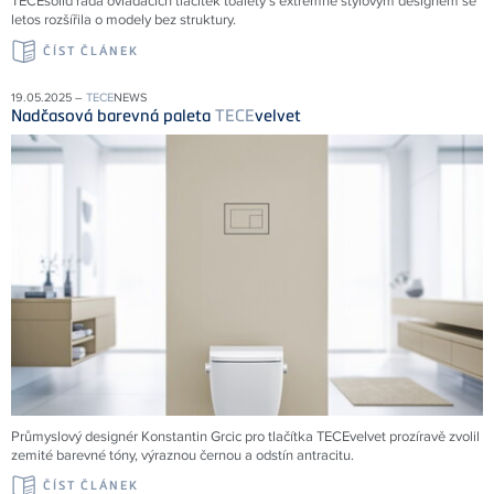
TECEsolid řada ovládacích tlačítek toalety s extrémně stylovým designem se
letos rozšířila o modely bez struktury.
ČÍST ČLÁNEK
19.05.2025 –
TECE
NEWS
Nadčasová barevná paleta
TECE
velvet
Průmyslový designér Konstantin Grcic pro tlačítka TECEvelvet prozíravě zvolil
zemité barevné tóny, výraznou černou a odstín antracitu.
ČÍST ČLÁNEK