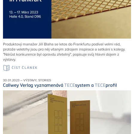
Produktový manažer Jiří Blaha se letos do Frankfurtu podíval velmi rád,
protože veletrhy jsou pro něj vítaným zdrojem inspirace a setkání s kolegy.
"Nárůst konkurence byl opravdu zřetelný", popisuje svůj hlavní dojem z
výstavy.
ČÍST ČLÁNEK
30.01.2023 – VÝSTAVY, STORIES
Callwey Verlag vyznamenává
TECE
system a
TECE
profil