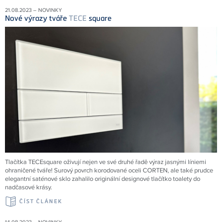
21.08.2023 – NOVINKY
Nové výrazy tváře
TECE
square
Tlačítka TECEsquare oživují nejen ve své druhé řadě výraz jasnými líniemi
ohraničené tváře! Surový povrch korodované oceli CORTEN, ale také prudce
elegantní saténové sklo zahalilo originální designové tlačítko toalety do
nadčasové krásy.
ČÍST ČLÁNEK