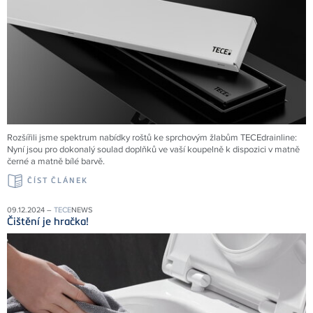
Rozšířili jsme spektrum nabídky roštů ke sprchovým žlabům
TECE
drainline:
Nyní jsou pro dokonalý soulad doplňků ve vaší koupelně k dispozici v matně
černé a matně bílé barvě.
ČÍST ČLÁNEK
09.12.2024 –
TECE
NEWS
Čištění je hračka!