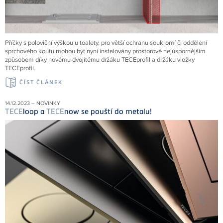
Příčky s poloviční výškou u toalety, pro větší ochranu soukromí či oddělení
sprchového koutu mohou být nyní instalovány prostorově nejúspornějším
způsobem díky novému dvojitému držáku TECEprofil a držáku vložky
TECEprofil.
ČÍST ČLÁNEK
14.12.2023 – NOVINKY
TECE
loop a
TECE
now se pouští do metalu!