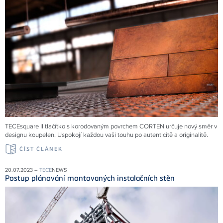
TECEsquare II tlačítko s korodovaným povrchem CORTEN určuje nový směr v
designu koupelen. Uspokojí každou vaši touhu po autenticitě a originalitě.
ČÍST ČLÁNEK
20.07.2023 –
TECE
NEWS
Postup plánování montovaných instalačních stěn