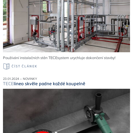
Používání instalačních stěn TECEsystem urychluje dokončení stavby!
ČÍST ČLÁNEK
23.01.2024 – NOVINKY
TECE
lineo skvěle padne každé koupelně