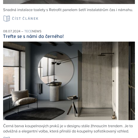
Snadná instalace toalety s Retrofit panelem šetří instalatérům čas i námahu.
ČÍST ČLÁNEK
08.07.2024 –
TECE
NEWS
Trefte se s námi do černého!
Černá barva koupelnových prvků je v designu stále žhnoucím trendem. Je to
odvážná a elegantní volba, která přináší do koupelny sofistikovaný vzhled.