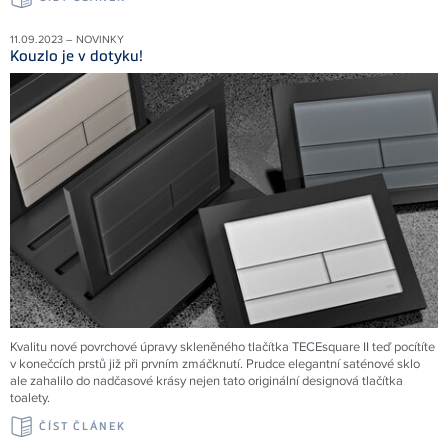
11.09.2023 – NOVINKY
Kouzlo je v dotyku!
Kvalitu nové povrchové úpravy skleněného tlačítka TECEsquare II teď pocítíte
v konečcích prstů již při prvním zmáčknutí. Prudce elegantní saténové sklo
ale zahalilo do nadčasové krásy nejen tato originální designová tlačítka
toalety.
ČÍST ČLÁNEK