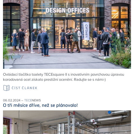
Ovládací tlačítko toalety TECEsquare II s inovativním povrchovou úpravou
korodovaná ocel získalo prestižní ocenění. Radujte se s námi-)
ČÍST ČLÁNEK
06.02.2024 –
TECE
NEWS
O tři měsíce dříve, než se plánovalo!