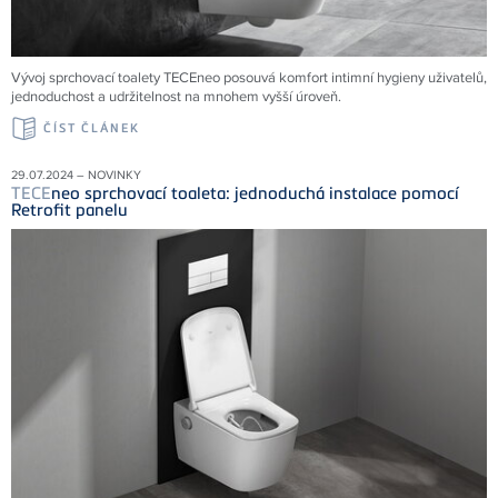
Vývoj sprchovací toalety TECEneo posouvá komfort intimní hygieny uživatelů,
jednoduchost a udržitelnost na mnohem vyšší úroveň.
ČÍST ČLÁNEK
29.07.2024 – NOVINKY
TECE
neo sprchovací toaleta: jednoduchá instalace pomocí
Retrofit panelu