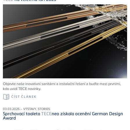
Objevte naše inovativní sanitární a instalační řešení a buďte mezi prvními,
kdo uvidí TECE novinky.
ČÍST ČLÁNEK
03.03.2025 – VÝSTAVY, STORIES
Sprchovací toaleta
TECE
neo získala ocenění German Design
Award