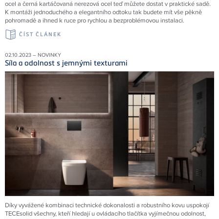
ocel a černá kartáčovaná nerezová ocel teď můžete dostat v praktické sadě.
K montáži jednoduchého a elegantního odtoku tak budete mít vše pěkně
pohromadě a ihned k ruce pro rychlou a bezproblémovou instalaci.
ČÍST ČLÁNEK
02.10.2023 – NOVINKY
Síla a odolnost s jemnými texturami
Díky vyvážené kombinaci technické dokonalosti a robustního kovu uspokojí
TECEsolid všechny, kteří hledají u ovládacího tlačítka vyjímečnou odolnost,