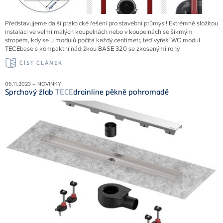
Představujeme další praktické řešení pro stavební průmysl! Extrémně složitou
instalaci ve velmi malých koupelnách nebo v koupelnách se šikmým
stropem, kdy se u modulů počítá každý centimetr, teď vyřeší WC modul
TECEbase s kompaktní nádržkou BASE 320 se zkosenými rohy.
ČÍST ČLÁNEK
06.11.2023 – NOVINKY
Sprchový žlab
TECE
drainline pěkně pohromadě