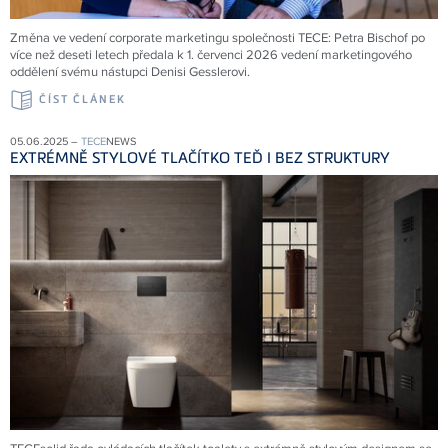
Změna ve vedení corporate marketingu společnosti
TECE
: Petra Bischof po
více než deseti letech předala k 1. červenci 2026 vedení marketingového
oddělení svému nástupci Denisi Gesslerovi.
ČÍST ČLÁNEK
05.06.2025 –
TECE
NEWS
EXTRÉMNĚ STYLOVÉ TLAČÍTKO TEĎ I BEZ STRUKTURY