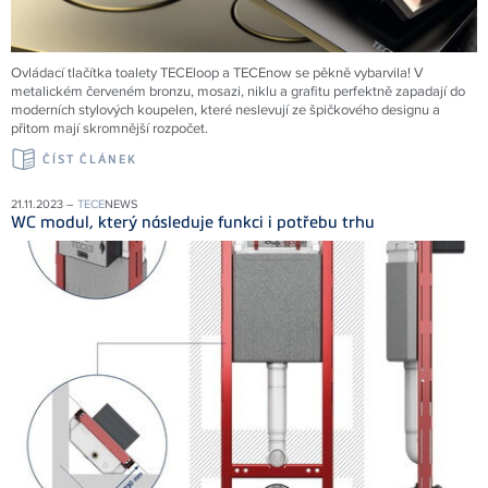
Ovládací tlačítka toalety TECEloop a TECEnow se pěkně vybarvila! V
metalickém červeném bronzu, mosazi, niklu a grafitu perfektně zapadají do
moderních stylových koupelen, které neslevují ze špičkového designu a
přitom mají skromnější rozpočet.
ČÍST ČLÁNEK
21.11.2023 –
TECE
NEWS
WC modul, který následuje funkci i potřebu trhu