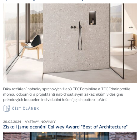
Díky rozšíření nabídky sprchových žlabů TECEdrainline a TECEdrainprofile
mohou odborníci a projektanti nabídnout svým zákazníkům v designu
prémiových koupelen individuální řešení jejich potřeb i přání.
ČÍST ČLÁNEK
26.02.2024 – VÝSTAVY, NOVINKY
Získali jsme ocenění Callwey Award "Best of Architecture"