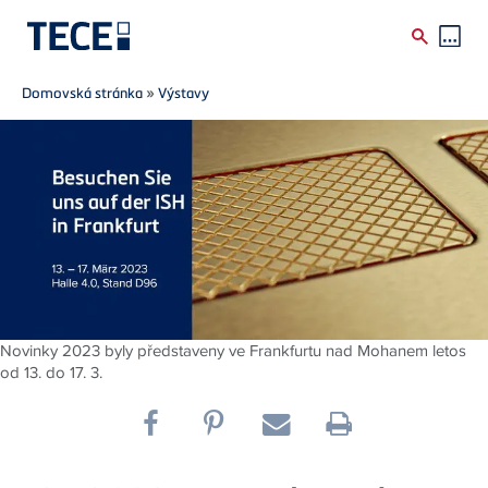
Breadcrumb
Skip to main content
Domovská stránka
»
Výstavy
Novinky 2023 byly představeny ve Frankfurtu nad Mohanem letos
od 13. do 17. 3.