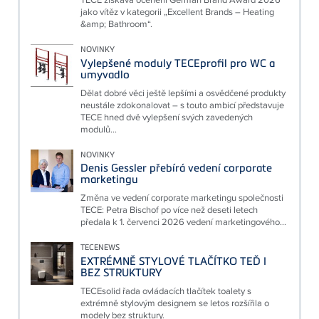
jako vítěz v kategorii „Excellent Brands – Heating
&amp; Bathroom“.
NOVINKY
Vylepšené moduly TECEprofil pro WC a
umyvadlo
Dělat dobré věci ještě lepšími a osvědčené produkty
neustále zdokonalovat – s touto ambicí představuje
TECE hned dvě vylepšení svých zavedených
modulů...
NOVINKY
Denis Gessler přebírá vedení corporate
marketingu
Změna ve vedení corporate marketingu společnosti
TECE: Petra Bischof po více než deseti letech
předala k 1. červenci 2026 vedení marketingového...
TECENEWS
EXTRÉMNĚ STYLOVÉ TLAČÍTKO TEĎ I
BEZ STRUKTURY
TECEsolid řada ovládacích tlačítek toalety s
extrémně stylovým designem se letos rozšířila o
modely bez struktury.