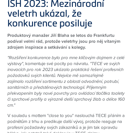
ISH 2023: Mezinárodní
veletrh ukázal, že
konkurence posiluje
Produktový manažer Jiří Blaha se letos do Frankfurtu
podíval velmi rád, protože veletrhy jsou pro něj vítaným
zdrojem inspirace a setkávání s kolegy.
"Rozšíření konkurence bylo pro mne klíčovým dojmem z celé
výstavy"
, komentuje své pocity po návratu.
"
TECE
ve svých
inovacích pro rok 2023 ukázalo praktická řešení profesních
požadavků svých klientů. Nejvíce mě samozřejmě
zajímalo rozšíření sortimentu z oblasti odvodnění, potrubí,
sanitárních a předstěnových technologií. Příjemným
překvapením byly nové povrchy pro ovládací tlačítka toalety
či sprchové profily a výrazně delší sprchový žlab o délce 160
cm."
V souladu s mottem "close to you" naslouchá TECE přáním a
podnětům z trhu a predikuje další vývoj, protože reaguje na
profesní požadavky svých zákazníků a je jim tak opravdu