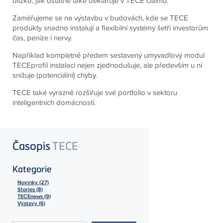
blízko, jak ostatně také deklaruje v TECE claimu.
Zaměřujeme se na výstavbu v budovách, kde se TECE
produkty snadno instalují a flexibilní systémy šetří investorům
čas, peníze i nervy.
Například kompletně předem sestavený umyvadlový modul
TECEprofil instalaci nejen zjednodušuje, ale především u ní
snižuje (potenciální) chyby.
TECE také výrazně rozšiřuje své portfolio v sektoru
inteligentních domácností.
Časopis
TECE
Kategorie
Novinky (27)
Stories (8)
TECEnews (9)
Výstavy (6)