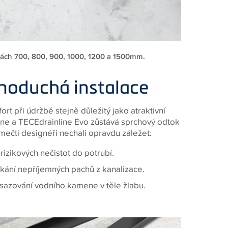
lkách 700, 800, 900, 1000, 1200 a 1500mm.
dnoduchá instalace
t při údržbě stejně důležitý jako atraktivní
ine a
TECE
drainline Evo zůstává sprchový odtok
němečtí designéři nechali opravdu záležet:
rizikových nečistot do potrubí.
ání nepříjemných pachů z kanalizace.
usazování vodního kamene v těle žlabu
.