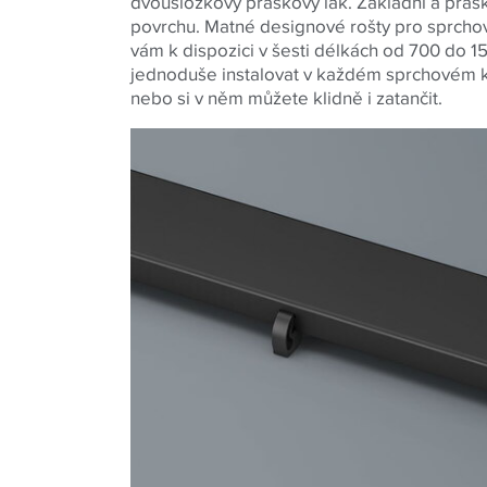
dvousložkový práškový lak. Základní a práš
povrchu. Matné designové rošty pro sprchov
vám k dispozici v šesti délkách od 700 do 1
jednoduše instalovat v každém sprchovém k
nebo si v něm můžete klidně i zatančit.