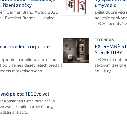
 řízení značky
umyvadlo
nění German Brand Award 2026
Dělat dobré věci 
rii „Excellent Brands – Heating
neustále zdokonal
TECE hned dvě vy
TECENEWS
řebírá vedení corporate
EXTRÉMNĚ STY
STRUKTURY
orporate marketingu společnosti
TECEsolid řada ov
 po více než deseti letech předala
stylovým designem
 vedení marketingového...
struktury.
vná paleta TECEvelvet
 Konstantin Grcic pro tlačítka
ě zvolil zemité barevné tóny,
dstín antracitu.