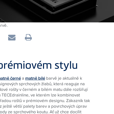
rvě.
 prémiovém stylu
matně černé
a
matně bílé
barvě je aktuálně k
esignových sprchových žlabů, která reaguje na
ové rošty v černém a bílém matu dále rozšiřují
ů TECEdrainline, ve kterém lze kombinovat
s řadou roštů v prémiovém designu. Zákazník tak
 ještě větší palety barev a povrchových úprav
dy ze sprchového koutu. Ať už chce docílit