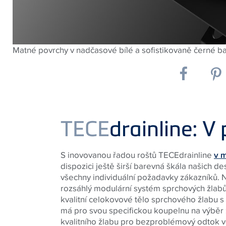
Matné povrchy v nadčasové bílé a sofistikovaně černé ba
TECE
drainline: V
S inovovanou řadou roštů TECEdrainline
v 
dispozici ještě širší barevná škála našich d
všechny individuální požadavky zákazníků. N
rozsáhlý modulární systém sprchových žlab
kvalitní celokovové tělo sprchového žlabu 
má pro svou specifickou koupelnu na výběr z
kvalitního žlabu pro bezproblémový odtok vo