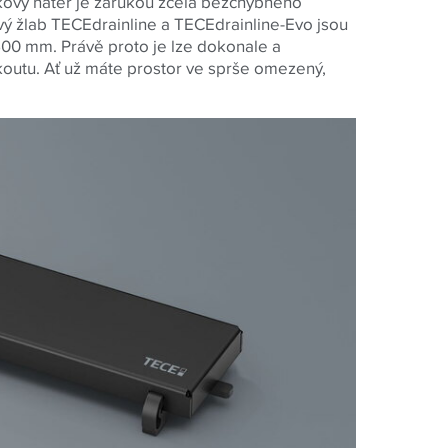
kový nátěr je zárukou zcela bezchybného
ý žlab TECEdrainline a TECEdrainline-Evo jsou
500 mm. Právě proto je lze dokonale a
outu. Ať už máte prostor ve sprše omezený,