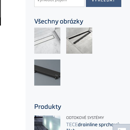
Všechny obrázky
Produkty
ODTOKOVÉ SYSTÉMY
TECE
drainline sprchový
Floating