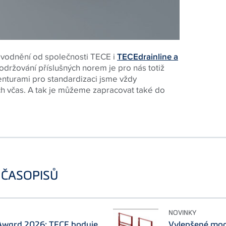
dvodnění od společnosti TECE i
TECEdrainline a
održování příslušných norem je pro nás totiž
enturami pro standardizaci jsme vždy
h včas. A tak je můžeme zapracovat také do
 ČASOPISŮ
NOVINKY
ward 2026: TECE boduje
Vylepšené mod