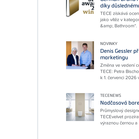
díky důslednému
TECE získává oce
jako vítěz v katego
&amp; Bathroom“.
NOVINKY
Denis Gessler p
marketingu
Změna ve vedení c
TECE: Petra Bischof
k 1. červenci 2026
TECENEWS
Nadčasová bare
Průmyslový designér
TECEvelvet prozírav
výraznou černou a o