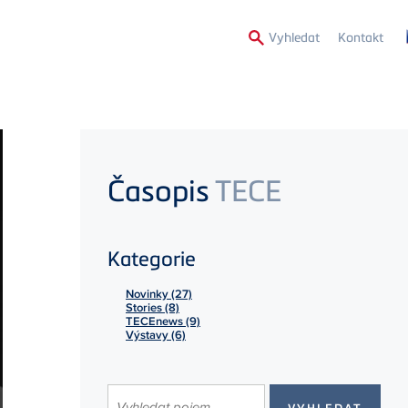
Secon
Vyhledat
Kontakt
Menu
Časopis
TECE
Kategorie
Novinky (27)
Stories (8)
TECEnews (9)
Výstavy (6)