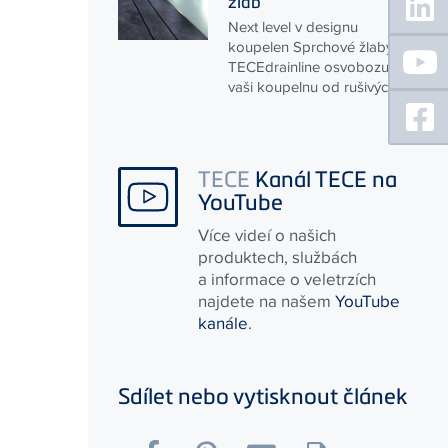
žlab
Sidebar
Next level v designu
koupelen Sprchové žlaby
TECE
drainline osvobozují
vaši koupelnu od rušivých...
TECE
Kanál TECE na
YouTube
Více videí o našich
produktech, službách
a informace o veletrzích
najdete na našem
YouTube
kanále
.
Sdílet nebo vytisknout článek