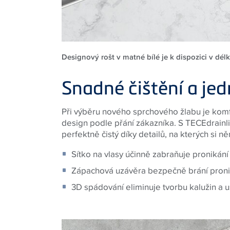
Designový rošt v matné bílé je k dispozici v dé
Snadné čištění a je
Při výběru nového sprchového žlabu je komfor
design podle přání zákazníka.
S
TECE
drainl
perfektně čistý díky detailů, na kterých si 
Sítko na vlasy účinně zabraňuje pronikání 
Zápachová uzávěra bezpečně brání pronik
3D spádování eliminuje tvorbu kalužin a 