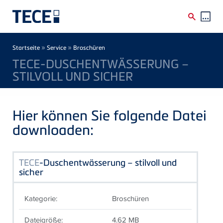
Direkt zum Inhalt
Breadcrumb
»
»
Startseite
Service
Broschüren
TECE-DUSCHENTWÄSSERUNG –
STILVOLL UND SICHER
Hier können Sie folgende Datei
downloaden:
TECE
-Duschentwässerung – stilvoll und
sicher
Kategorie:
Broschüren
Dateigröße:
4.62 MB