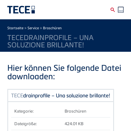
Direkt zum Inhalt
Breadcrumb
»
»
Startseite
Service
Broschüren
TECEDRAINPROFILE – UNA
SOLUZIONE BRILLANTE!
Hier können Sie folgende Datei
downloaden:
TECE
drainprofile – Una soluzione brillante!
Kategorie:
Broschüren
Dateigröße:
424.01 KB