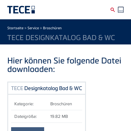
Direkt zum Inhalt
Breadcrumb
»
»
Startseite
Service
Broschüren
TECE DESIGNKATALOG BAD & WC
Hier können Sie folgende Datei
downloaden:
TECE
Designkatalog Bad & WC
Kategorie:
Broschüren
Dateigröße:
19.82 MB