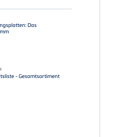
ngsplatten: Das
amm
N
sliste - Gesamtsortiment