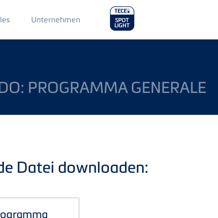
Main
les
Unternehmen
Menu
2
NDO: PROGRAMMA GENERALE
nde Datei downloaden:
Programma