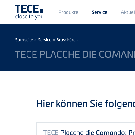
Main
Produkte
Aktuel
Service
Menü
1
Direkt zum Inhalt
Breadcrumb
»
»
Startseite
Service
Broschüren
TECE PLACCHE DIE COMA
Hier können Sie folge
TECE
Placche die Comando: 