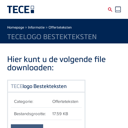
Skip to main content
Breadcrumb
»
»
Homepage
Informatie
Offerteteksten
TECELOGO BESTEKTEKSTEN
Hier kunt u de volgende file
downloaden:
TECE
logo Bestekteksten
Categorie:
Offerteteksten
Bestandsgrootte:
17.59 KB