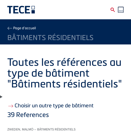
Skip to main content
Breadcrumb
Page d’accueil
BÂTIMENTS RÉSIDENTIELS
Toutes les références au
type de bâtiment
"Bâtiments résidentiels"
Choisir un autre type de bâtiment
39
References
ZWEDEN, MALMÖ – BÂTIMENTS RÉSIDENTIELS