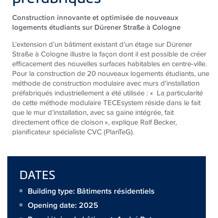
Construction innovante et optimisée de nouveaux
logements étudiants sur Dürener Straße à Cologne
L’extension d’un bâtiment existant d’un étage sur Dürener
Straße à Cologne illustre la façon dont il est possible de créer
efficacement des nouvelles surfaces habitables en centre-ville.
Pour la construction de 20 nouveaux logements étudiants, une
méthode de construction modulaire avec
murs d'installation
préfabriqués
industriellement a été utilisée : « La particularité
de cette méthode modulaire
TECE
system réside dans le fait
que le mur d’installation, avec sa gaine intégrée, fait
directement office de cloison », explique Ralf Becker,
planificateur spécialiste CVC (PlanTeG).
DATES
Building type: Bâtiments résidentiels
Opening date: 2025