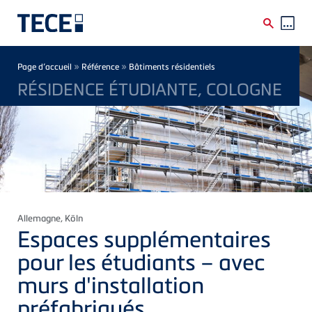
Skip to main content
Breadcrumb
»
»
Page d’accueil
Référence
Bâtiments résidentiels
RÉSIDENCE ÉTUDIANTE, COLOGNE
Allemagne
, Köln
Espaces supplémentaires
pour les étudiants – avec
murs d'installation
préfabriqués