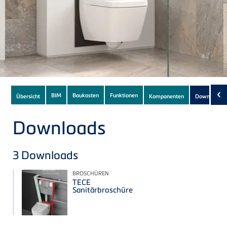
Subnavigation
‹
BIM
Baukasten
Funktionen
Übersicht
Komponenten
Downloads
(
of
current
Downloads
Product
3
Downloads
BROSCHÜREN
TECE
Sanitärbroschüre