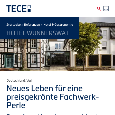
Direkt zum Inhalt
Breadcrumb
»
»
Startseite
Referenzen
Hotel & Gastronomie
HOTEL WUNNERSWAT
Deutschland
, Verl
Neues Leben für eine
preisgekrönte Fachwerk-
Perle