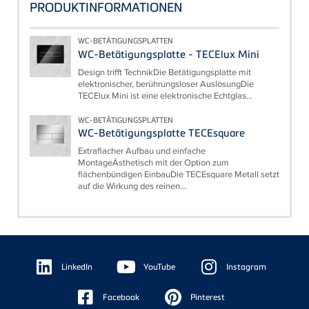
PRODUKTINFORMATIONEN
WC-BETÄTIGUNGSPLATTEN
WC-Betätigungsplatte - TECElux Mini
Design trifft TechnikDie Betätigungsplatte mit
elektronischer, berührungsloser AuslösungDie
TECElux Mini ist eine elektronische Echtglas...
WC-BETÄTIGUNGSPLATTEN
WC-Betätigungsplatte TECEsquare
Extraflacher Aufbau und einfache
MontageÄsthetisch mit der Option zum
flächenbündigen EinbauDie TECEsquare Metall setzt
auf die Wirkung des reinen...
Floating
Sidebar
LinkedIn
YouTube
Instagram
Facebook
Pinterest