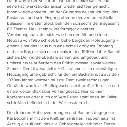
Dafür wurde der Senior der Gebäudefamilie saniert und
seine Fachwerkstruktur außen wieder sichtbar gemacht.
Innen wurde entkernt und der Grundriss neu strukturiert, das
Restaurant und sein Eingang aber an der vertrauten Stelle
belassen. Im ersten Stock befinden sich sechs der insgesamt
60 Zimmer. Neu ist ein würfelförmiger gläserner
Verbindungsbau, der sich zwischen den Alt- und einen
Neubau von 1996 schiebt. Er beherbergt den Hotelzugang –
erstmals hat das Haus nun eine echte Lobby mit Empfang
und eine Bar, die sich nach rechts in den 1990er-Jahre-Bauteil
ziehen. Der wurde ebenfalls saniert und umgebaut und
umfasst heute außerdem den Frühstückssaal sowie weitere
Zimmer. Der Löwenanteil der Gasträume ist im rückwärtigen
Neuzugang untergebracht, für den ein Backsteinbau aus den
1970er-Jahren weichen musste. Dem zweigeschossigen
Gebäude wurde ein Staffelgeschoss mit großer Terrasse und
einem weiten Blick über Verl aufgesetzt. Hier können
Konferenzen oder auch größere Feiern stattfinden. Im Keller
schließlich befindet sich der Wellnessbereich.
Den früheren Höhenversprüngen und Rampen begegnete
Kai Beckmann mit dem Kniff, ein zentrales Treppenhaus mit
Aufzug einzufügen, das alle Gebäudeteile verbindet. Deren