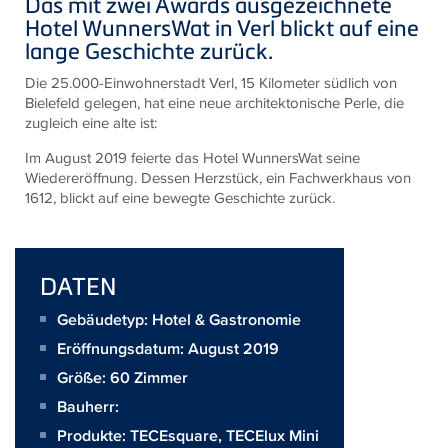
Das mit zwei Awards ausgezeichnete
Hotel WunnersWat in Verl blickt auf eine
lange Geschichte zurück.
Die 25.000-Einwohnerstadt Verl, 15 Kilometer südlich von
Bielefeld gelegen, hat eine neue architektonische Perle, die
zugleich eine alte ist:
Im August 2019 feierte das Hotel WunnersWat seine
Wiedereröffnung. Dessen Herzstück, ein Fachwerkhaus von
1612, blickt auf eine bewegte Geschichte zurück.
DATEN
Gebäudetyp: Hotel & Gastronomie
Eröffnungsdatum: August 2019
Größe:
60 Zimmer
Bauherr:
Produkte:
TECEsquare
,
TECElux Mini