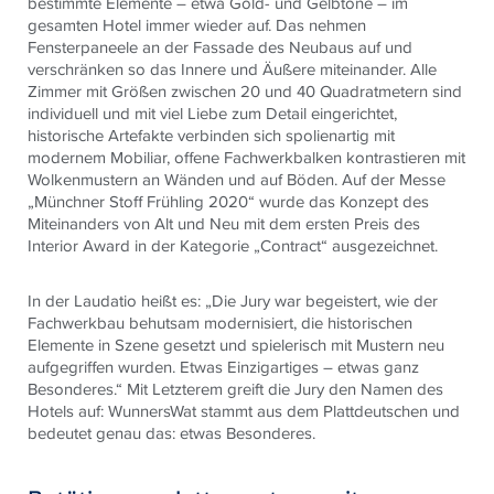
bestimmte Elemente – etwa Gold- und Gelbtöne – im
gesamten Hotel immer wieder auf. Das nehmen
Fensterpaneele an der Fassade des Neubaus auf und
verschränken so das Innere und Äußere miteinander. Alle
Zimmer mit Größen zwischen 20 und 40 Quadratmetern sind
individuell und mit viel Liebe zum Detail eingerichtet,
historische Artefakte verbinden sich spolienartig mit
modernem Mobiliar, offene Fachwerkbalken kontrastieren mit
Wolkenmustern an Wänden und auf Böden. Auf der Messe
„Münchner Stoff Frühling 2020“ wurde das Konzept des
Miteinanders von Alt und Neu mit dem ersten Preis des
Interior Award in der Kategorie „Contract“ ausgezeichnet.
In der Laudatio heißt es: „Die Jury war begeistert, wie der
Fachwerkbau behutsam modernisiert, die historischen
Elemente in Szene gesetzt und spielerisch mit Mustern neu
aufgegriffen wurden. Etwas Einzigartiges – etwas ganz
Besonderes.“ Mit Letzterem greift die Jury den Namen des
Hotels auf: WunnersWat stammt aus dem Plattdeutschen und
bedeutet genau das: etwas Besonderes.