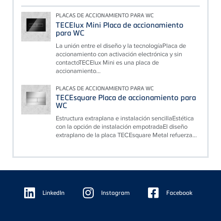
PLACAS DE ACCIONAMIENTO PARA WC
TECElux Mini Placa de accionamiento
para WC
La unión entre el diseño y la tecnologíaPlaca de
accionamiento con activación electrónica y sin
contactoTECElux Mini es una placa de
accionamiento...
PLACAS DE ACCIONAMIENTO PARA WC
TECEsquare Placa de accionamiento para
WC
Estructura extraplana e instalación sencillaEstética
con la opción de instalación empotradaEl diseño
extraplano de la placa TECEsquare Metal refuerza...
Floating
Sidebar
LinkedIn
Instagram
Facebook