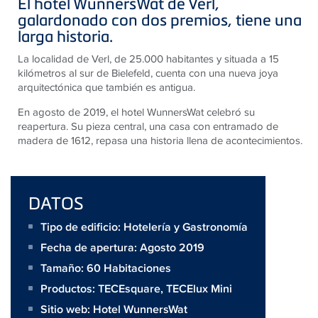
El hotel WunnersWat de Verl,
galardonado con dos premios, tiene una
larga historia.
La localidad de Verl, de 25.000 habitantes y situada a 15
kilómetros al sur de Bielefeld, cuenta con una nueva joya
arquitectónica que también es antigua.
En agosto de 2019, el hotel WunnersWat celebró su
reapertura. Su pieza central, una casa con entramado de
madera de 1612, repasa una historia llena de acontecimientos.
DATOS
Tipo de edificio: Hotelería y Gastronomía
Fecha de apertura: Agosto 2019
Tamaño:
60 Habitaciones
Productos:
TECEsquare
,
TECElux Mini
Sitio web:
Hotel WunnersWat