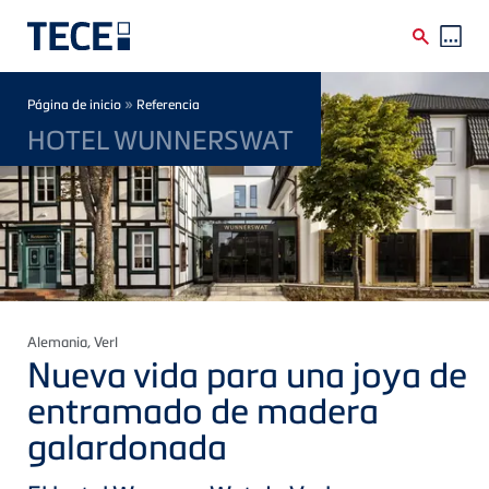
Skip to main content
Breadcrumb
»
Página de inicio
Referencia
HOTEL WUNNERSWAT
Alemania
, Verl
Nueva vida para una joya de
entramado de madera
galardonada