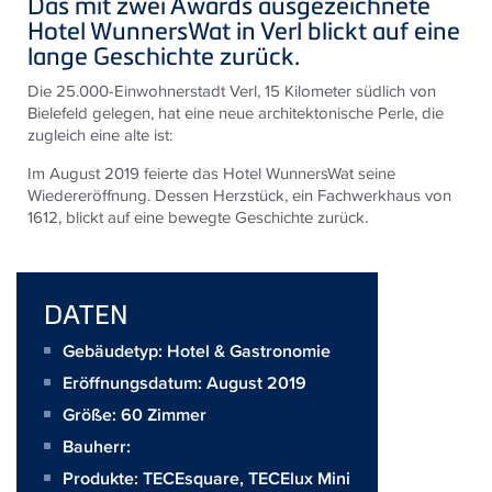
Das mit zwei Awards ausgezeichnete
Hotel WunnersWat in Verl blickt auf eine
lange Geschichte zurück.
Die 25.000-Einwohnerstadt Verl, 15 Kilometer südlich von
Bielefeld gelegen, hat eine neue architektonische Perle, die
zugleich eine alte ist:
Im August 2019 feierte das Hotel WunnersWat seine
Wiedereröffnung. Dessen Herzstück, ein Fachwerkhaus von
1612, blickt auf eine bewegte Geschichte zurück.
DATEN
Gebäudetyp: Hotel & Gastronomie
Eröffnungsdatum: August 2019
Größe:
60 Zimmer
Bauherr:
Produkte:
TECEsquare
,
TECElux Mini