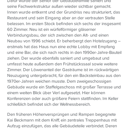
Dafür wurde der Senior der Gebäudefamilie saniert und
seine Fachwerkstruktur außen wieder sichtbar gemacht.
Innen wurde entkernt und der Grundriss neu strukturiert, das
Restaurant und sein Eingang aber an der vertrauten Stelle
belassen. Im ersten Stock befinden sich sechs der insgesamt
60 Zimmer. Neu ist ein würfelförmiger gläserner
Verbindungsbau, der sich zwischen den Alt- und einen
Neubau von 1996 schiebt. Er beherbergt den Hotelzugang –
erstmals hat das Haus nun eine echte Lobby mit Empfang
und eine Bar, die sich nach rechts in den 1990er-Jahre-Bauteil
ziehen. Der wurde ebenfalls saniert und umgebaut und
umfasst heute außerdem den Frühstückssaal sowie weitere
Zimmer. Der Löwenanteil der Gasträume ist im rückwärtigen
Neuzugang untergebracht, für den ein Backsteinbau aus den
1970er-Jahren weichen musste. Dem zweigeschossigen
Gebäude wurde ein Staffelgeschoss mit großer Terrasse und
einem weiten Blick über Verl aufgesetzt. Hier können
Konferenzen oder auch größere Feiern stattfinden. Im Keller
schließlich befindet sich der Wellnessbereich.
Den früheren Höhenversprüngen und Rampen begegnete
Kai Beckmann mit dem Kniff, ein zentrales Treppenhaus mit
Aufzug einzufügen, das alle Gebäudeteile verbindet. Deren