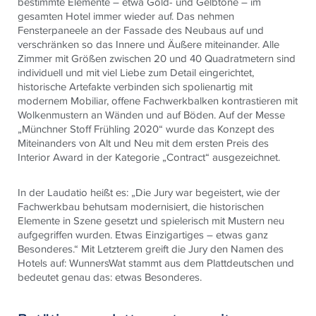
bestimmte Elemente – etwa Gold- und Gelbtöne – im
gesamten Hotel immer wieder auf. Das nehmen
Fensterpaneele an der Fassade des Neubaus auf und
verschränken so das Innere und Äußere miteinander. Alle
Zimmer mit Größen zwischen 20 und 40 Quadratmetern sind
individuell und mit viel Liebe zum Detail eingerichtet,
historische Artefakte verbinden sich spolienartig mit
modernem Mobiliar, offene Fachwerkbalken kontrastieren mit
Wolkenmustern an Wänden und auf Böden. Auf der Messe
„Münchner Stoff Frühling 2020“ wurde das Konzept des
Miteinanders von Alt und Neu mit dem ersten Preis des
Interior Award in der Kategorie „Contract“ ausgezeichnet.
In der Laudatio heißt es: „Die Jury war begeistert, wie der
Fachwerkbau behutsam modernisiert, die historischen
Elemente in Szene gesetzt und spielerisch mit Mustern neu
aufgegriffen wurden. Etwas Einzigartiges – etwas ganz
Besonderes.“ Mit Letzterem greift die Jury den Namen des
Hotels auf: WunnersWat stammt aus dem Plattdeutschen und
bedeutet genau das: etwas Besonderes.