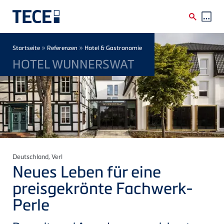
Direkt zum Inhalt
Breadcrumb
»
»
Startseite
Referenzen
Hotel & Gastronomie
HOTEL WUNNERSWAT
Deutschland
, Verl
Neues Leben für eine
preisgekrönte Fachwerk-
Perle