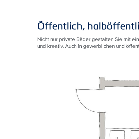
Öffentlich, halböffent
Nicht nur private Bäder gestalten Sie mit ei
profitieren Sie von der Vorwandtechnik. 
und kreativ. Auch in gewerblichen und öffen