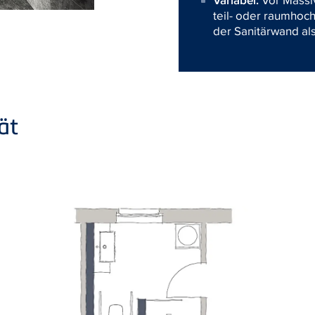
Variabel:
Vor Massi
teil- oder raumhoch
der Sanitärwand als
ät