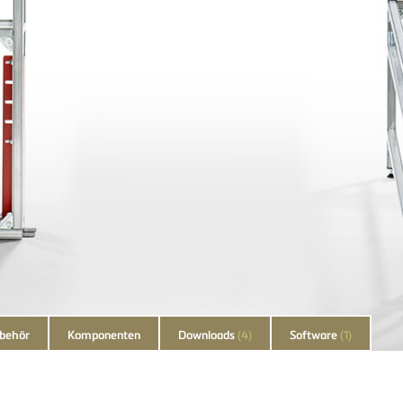
behör
Komponenten
Downloads
(4)
Software
(1)