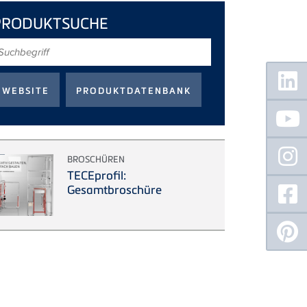
PRODUKTSUCHE
uchbegriff
Floating
Sidebar
BROSCHÜREN
TECEprofil:
Gesamtbroschüre