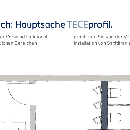
lich: Hauptsache
TECE
profil.
ner Vorwand funktional
Zum Beispiel bei der
tlichen Bereichen
Installation von Sanitära