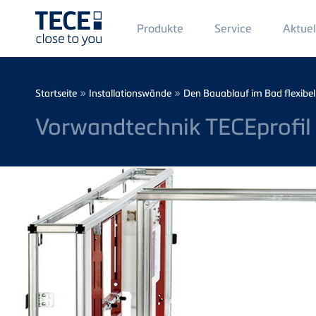
Main
Produkte
Service
Aktuel
Menü
1
Direkt zum Inhalt
Breadcrumb
»
»
Startseite
Installationswände
Den Bauablauf im Bad flexibel
Vorwandtechnik TECEprofil