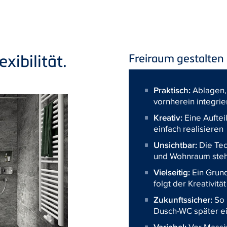
xibilität.
Freiraum gestalten
Praktisch:
Ablagen,
vornherein integri
Kreativ:
Eine Auftei
einfach realisieren
Unsichtbar:
Die Tec
und Wohnraum steh
Vielseitig:
Ein Grund
folgt der Kreativität
Zukunftssicher:
So 
Dusch-WC später e