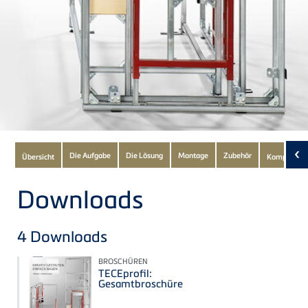
Subnavigation
‹
Die Aufgabe
Die Lösung
Montage
Zubehör
Übersicht
Komponent
of
current
Downloads
Product
4
Downloads
BROSCHÜREN
TECEprofil:
Gesamtbroschüre