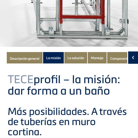
Subnavigation
‹
La misión
La solución
Montaje
Descripción general
Componentes
of
current
TECE
profil – la misión:
Product
dar forma a un baño
Más posibilidades. A través
de tuberías en muro
cortina.