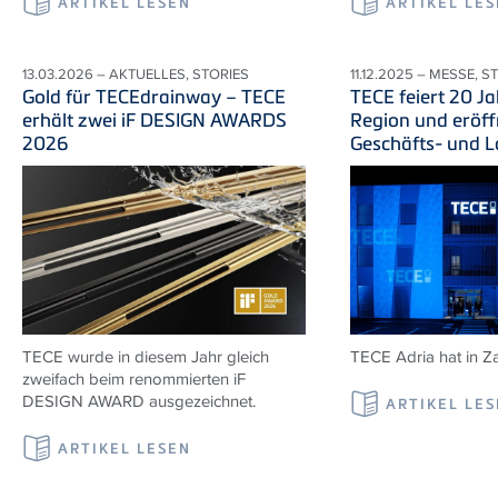
ARTIKEL LESEN
ARTIKEL LE
13.03.2026 – AKTUELLES, STORIES
11.12.2025 – MESSE, S
Gold für TECEdrainway – TECE
TECE feiert 20 Ja
erhält zwei iF DESIGN AWARDS
Region und eröff
2026
Geschäfts- und 
TECE wurde in diesem Jahr gleich
TECE Adria
hat in Z
zweifach beim renommierten iF
DESIGN AWARD ausgezeichnet.
ARTIKEL LE
ARTIKEL LESEN