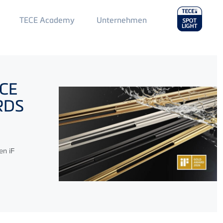
Main
TECE Academy
Unternehmen
Menu
2
CE
ARDS
en iF