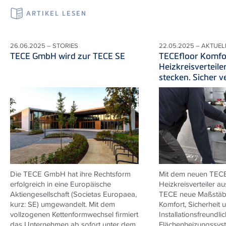
ARTIKEL LESEN
26.06.2025 – STORIES
22.05.2025 – AKTUEL
TECE GmbH wird zur TECE SE
TECEfloor Komfo
Heizkreisverteile
stecken. Sicher v
Die TECE GmbH hat ihre Rechtsform
Mit dem neuen TECE
erfolgreich in eine Europäische
Heizkreisverteiler au
Aktiengesellschaft (Societas Europaea,
TECE neue Maßstäbe
kurz: SE) umgewandelt. Mit dem
Komfort, Sicherheit 
vollzogenen Kettenformwechsel firmiert
Installationsfreundlic
das Unternehmen ab sofort unter dem
Flächenheizungssys