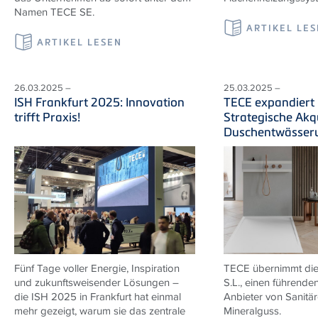
Namen TECE
SE.
ARTIKEL LE
ARTIKEL LESEN
26.03.2025 –
25.03.2025 –
ISH Frankfurt 2025: Innovation
TECE expandiert 
trifft Praxis!
Strategische Akqu
Duschentwässer
Fünf Tage voller Energie, Inspiration
TECE übernimmt di
und zukunftsweisender Lösungen –
S.L., einen führende
die ISH 2025 in Frankfurt hat einmal
Anbieter von Sanitä
mehr gezeigt, warum sie das zentrale
Mineralguss.