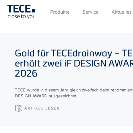
Main
Produkte
Service
Aktuelles
Menü
1
Direkt zum Inhalt
Gold für
TECE
drainway –
TE
erhält zwei iF DESIGN AW
2026
TECE wurde in diesem Jahr gleich zweifach beim renommiert
DESIGN AWARD ausgezeichnet.
ARTIKEL LESEN