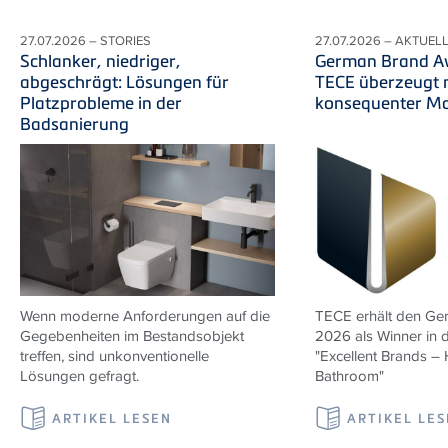
27.07.2026 – STORIES
27.07.2026 – AKTUEL
Schlanker, niedriger,
German Brand A
abgeschrägt: Lösungen für
TECE überzeugt 
Platzprobleme in der
konsequenter M
Badsanierung
Wenn moderne Anforderungen auf die
TECE erhält den G
Gegebenheiten im Bestandsobjekt
2026 als Winner in 
treffen, sind unkonventionelle
"Excellent Brands –
Lösungen gefragt.
Bathroom"
ARTIKEL LESEN
ARTIKEL LE