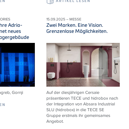
SEN
ARTIKEL LESEN
TORIES
15.09.2025 – MESSE
hre Adria-
Zwei Marken. Eine Vision.
net neues
Grenzenlose Möglichkeiten.
Lagergebäude
agreb,
Gornji
Auf der diesjährigen Cersaie
präsentieren TECE und hidrobox nach
der Integration von Absara Industrial
SEN
SLU (hidrobox) in die TECE SE
Gruppe erstmals ihr gemeinsames
Angebot.