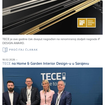
TECE
je ove godine čak dvaput nagrađen na renomiranoj dodjeli nagrada iF
DESIGN AWARD.
PROČITAJ ČLANAK
18.02.2026 –
TECE
na Home & Garden Interior Design-u u Sarajevu