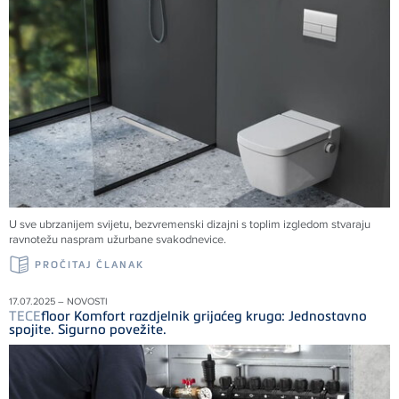
U sve ubrzanijem svijetu, bezvremenski dizajni s toplim izgledom stvaraju
ravnotežu naspram užurbane svakodnevice.
PROČITAJ ČLANAK
17.07.2025 – NOVOSTI
TECE
floor Komfort razdjelnik grijaćeg kruga: Jednostavno
spojite. Sigurno povežite.