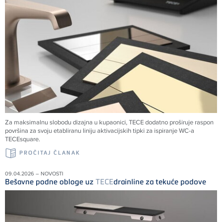
Za maksimalnu slobodu dizajna u kupaonici,
TECE
dodatno proširuje raspon
površina za svoju etabliranu liniju aktivacijskih tipki za ispiranje WC-a
TECE
square.
PROČITAJ ČLANAK
09.04.2026 – NOVOSTI
Bešavne podne obloge uz
TECE
drainline za tekuće podove