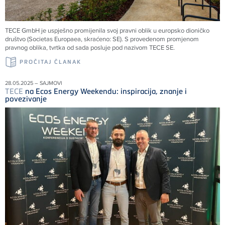
TECE
GmbH je uspješno promijenila svoj pravni oblik u europsko dioničko
društvo (Societas Europaea, skraćeno: SE). S provedenom promjenom
pravnog oblika, tvrtka od sada posluje pod nazivom
TECE
SE.
PROČITAJ ČLANAK
28.05.2025 – SAJMOVI
TECE
na Ecos Energy Weekendu: inspiracija, znanje i
povezivanje