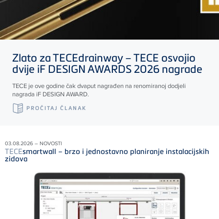
Zlato za
TECE
drainway –
TECE
osvojio
dvije iF DESIGN AWARDS 2026 nagrade
TECE
je ove godine čak dvaput nagrađen na renomiranoj dodjeli
nagrada iF DESIGN AWARD.
PROČITAJ ČLANAK
03.08.2026 – NOVOSTI
TECE
smartwall – brzo i jednostavno planiranje instalacijskih
zidova