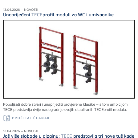
13.04.2026 – NOVOSTI
Unaprijeđeni
TECE
profil moduli za WC i umivaonike
Poboljšati dobre stvari i unaprijediti provjerene klasike – s tom ambicijom
TECE
predstavlja dvije nadogradnje svojih etabliranih
TECE
profil modula.
PROČITAJ ČLANAK
13.04.2026 – NOVOSTI
Još više slobode u dizajnu:
TECE
predstavlja tri nove tuš kade