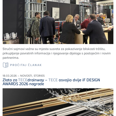
Stručni sajmovi važna su mjesta susreta za pokazivanje bliskosti tržištu,
prikupljanje povratnih informacija i njegovanje dijaloga s postojećim i novim
partnerima.
PROČITAJ ČLANAK
18.03.2026 – NOVOSTI, STORIES
Zlato za
TECE
drainway –
TECE
osvojio dvije iF DESIGN
AWARDS 2026 nagrade