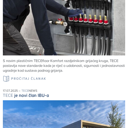
S novim plastičnim
TECE
floor Komfort razdjelnikom grijaćeg kruga,
TECE
postavlja nove standarde kada je riječ o udobnosti, sigurnosti i jednostavnosti
ugradnje kod sustava podnog grijanja.
PROČITAJ ČLANAK
17.07.2025 –
TECE
NEWS
TECE
je novi član IBU-a