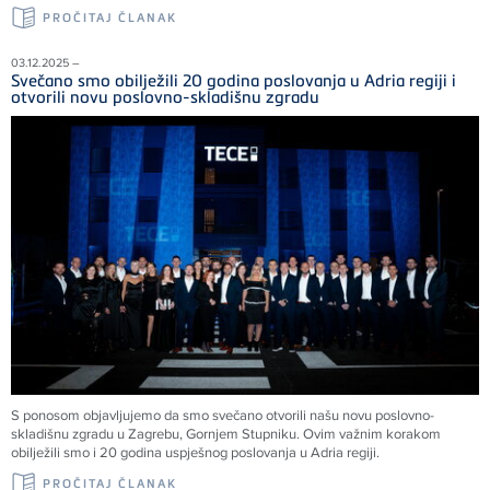
PROČITAJ ČLANAK
03.12.2025 –
Svečano smo obilježili 20 godina poslovanja u Adria regiji i
otvorili novu poslovno-skladišnu zgradu
S ponosom objavljujemo da smo svečano otvorili našu novu poslovno-
skladišnu zgradu u Zagrebu, Gornjem Stupniku. Ovim važnim korakom
obilježili smo i 20 godina uspješnog poslovanja u Adria regiji.
PROČITAJ ČLANAK