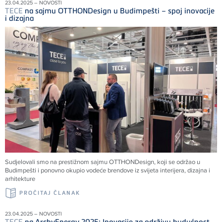
23.04.2025 – NOVOSTI
TECE
na sajmu OTTHONDesign u Budimpešti – spoj inovacije
i dizajna
Sudjelovali smo na prestižnom sajmu OTTHONDesign, koji se održao u
Budimpešti i ponovno okupio vodeće brendove iz svijeta interijera, dizajna i
arhitekture
PROČITAJ ČLANAK
23.04.2025 – NOVOSTI
TECE
na ArchyEnergy 2025: Inovacije za održivu budućnost