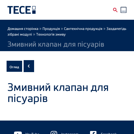
Skip to main content
Breadcrumb
»
»
»
Домашня сторінка
Продукція
Сантехнічна продукція
Заздалегідь
»
зібрані модулі
Технологія змиву
Змивний клапан для пісуарів
Subnavigation
‹
Огляд
of
current
Змивний клапан для
Product
пісуарів
Floating