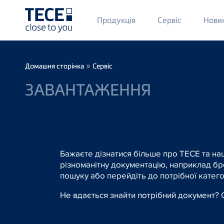
Main
Продукція
Сервіс
Нови
Menü
1
Skip to main content
Breadcrumb
»
Домашня сторінка
Сервіс
ЗАВАНТАЖЕННЯ
Бажаєте дізнатися більше про TECE та на
різноманітну документацію, наприклад бро
пошуку або перейдіть до потрібної катего
Не вдається знайти потрібний документ?