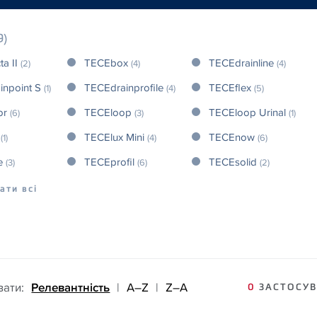
9)
ta II
TECEbox
TECEdrainline
(2)
(4)
(4)
inpoint S
TECEdrainprofile
TECEflex
(1)
(4)
(5)
or
TECEloop
TECEloop Urinal
(6)
(3)
(1)
x
TECElux Mini
TECEnow
(1)
(4)
(6)
e
TECEprofil
TECEsolid
(3)
(6)
(2)
ати всі
вати:
Релевантність
|
A–Z
|
Z–A
0
ЗАСТОСУВ