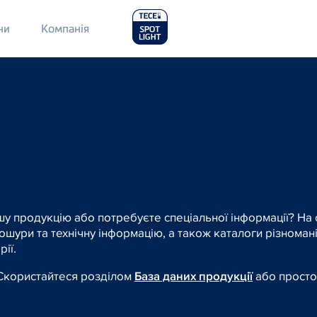
Main
ни
Компанія
Menu
2
шу продукцію або потребуєте спеціальної інформації? На
шури та технічну інформацію, а також каталоги різномані
рії.
 Скористайтеся розділом
База даних продукції
або просто