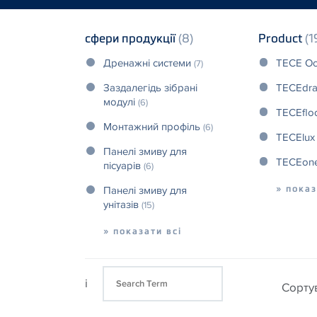
сфери продукції
(8)
Product
(1
Дренажні системи
TECE Oc
(7)
Заздалегідь зібрані
TECEdra
модулі
(6)
TECEflo
Монтажний профіль
(6)
TECElu
Панелі змиву для
TECEon
пісуарів
(6)
» показ
Панелі змиву для
унітазів
(15)
» показати всі
i
Cорту