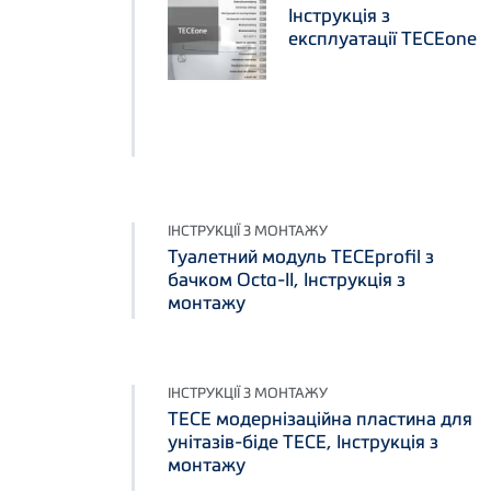
Інструкція з
експлуатації TECEone
ІНСТРУКЦІЇ З МОНТАЖУ
Туалетний модуль TECEprofil з
бачком Octa-II, Інструкція з
монтажу
ІНСТРУКЦІЇ З МОНТАЖУ
TECE модернізаційна пластина для
унітазів-біде TECE, Інструкція з
монтажу