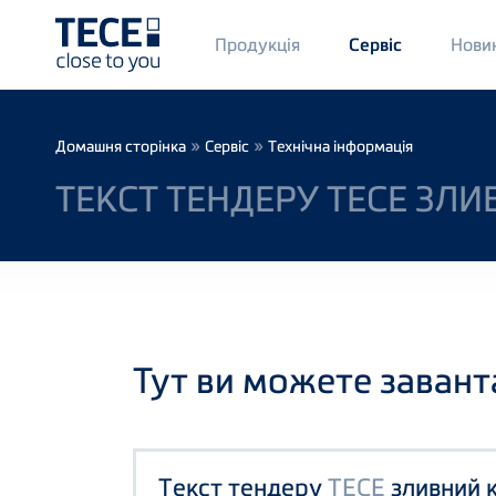
Main
Продукція
Нови
Сервіс
Menü
1
Skip to main content
Breadcrumb
»
»
Домашня сторінка
Сервіс
Технічна інформація
ТЕКСТ ТЕНДЕРУ TECE ЗЛИ
Тут ви можете завант
Текст тендеру
TECE
зливний к