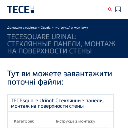
Skip to main content
Breadcrumb
»
»
Домашня сторінка
Сервіс
Інструкції з монтажу
TECESQUARE URINAL:
СТЕКЛЯННЫЕ ПАНЕЛИ, МОНТАЖ
НА ПОВЕРХНОСТИ СТЕНЫ
Тут ви можете завантажити
поточні файли:
TECE
square Urinal: Стеклянные панели,
монтаж на поверхности стены
Категорія:
Інструкції з монтажу