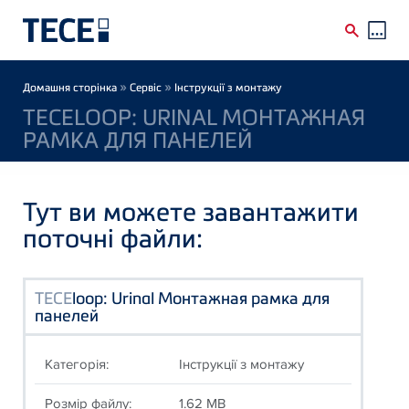
Skip to main content
Breadcrumb
»
»
Домашня сторінка
Сервіс
Інструкції з монтажу
TECELOOP: URINAL МОНТАЖНАЯ
РАМКА ДЛЯ ПАНЕЛЕЙ
Тут ви можете завантажити
поточні файли:
TECE
loop: Urinal Монтажная рамка для
панелей
Категорія:
Інструкції з монтажу
Розмір файлу:
1.62 MB