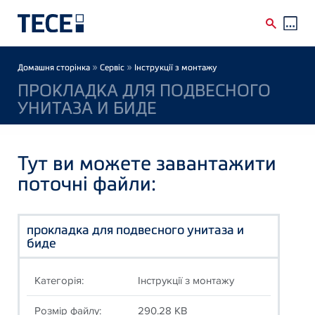
Skip to main content
Breadcrumb
»
»
Домашня сторінка
Сервіс
Інструкції з монтажу
ПРОКЛАДКА ДЛЯ ПОДВЕСНОГО
УНИТАЗА И БИДЕ
Тут ви можете завантажити
поточні файли:
прокладка для подвесного унитаза и
биде
Категорія:
Інструкції з монтажу
Розмір файлу:
290.28 KB