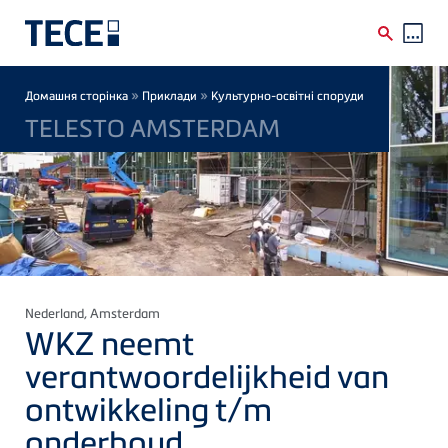
Skip to main content
Breadcrumb
»
»
Домашня сторінка
Приклади
Культурно-освітні споруди
TELESTO AMSTERDAM
Nederland
, Amsterdam
WKZ neemt
verantwoordelijkheid van
ontwikkeling t/m
onderhoud