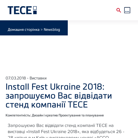
Skip to main content
Breadcrumb
»
Домашня сторінка
Newsblog
07.03.2018 - Виставки
Install Fest Ukraine 2018:
запрошуємо Вас відвідати
стенд компанії ТЕСЕ
Компетентність: Дизайн і креатив Проектування та планування
Запрошуємо Вас відвідати стенд компанії ТЕСЕ на
виставці «Install Fest Ukraine 2018», яка відбудеться 26 -
28 квітня в м.Київ у виставковому центрі «ACCO