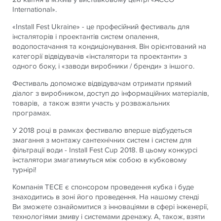
International».
«Install Fest Ukraine» - це професійний фестиваль для
інсталяторів і проектантів систем опалення,
водопостачання та кондиціонування. Він орієнтований на
категорії відвідувачів «інсталятори та проектанти» з
одного боку, і «заводи виробники / бренди» з іншого.
Фестиваль допоможе відвідувачам отримати прямий
діалог з виробником, доступ до інформаційних матеріалів,
товарів, а також взяти участь у розважальних
програмах.
У 2018 році в рамках фестивалю вперше відбудеться
змагання з монтажу сантехнічних систем і систем для
фільтрації води - Install Fest Cup 2018. В цьому конкурсі
інсталятори змагатимуться між собою в кубковому
турнірі!
Компанія ТЕСЕ є спонсором проведення кубка і буде
знаходитись в зоні його проведення. На нашому стенді
Ви зможете ознайомитися з інноваціями в сфері інженерії,
технологіями змиву і системами дренажу. А, також, взяти