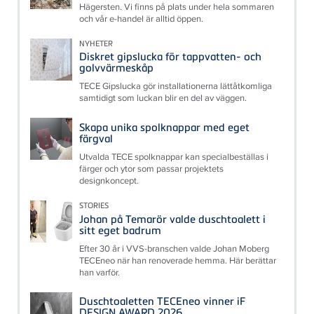
Hägersten. Vi finns på plats under hela sommaren
och vår e-handel är alltid öppen.
NYHETER
Diskret gipslucka för tappvatten- och
golvvärmeskåp
TECE Gipslucka gör installationerna lättåtkomliga
samtidigt som luckan blir en del av väggen.
Skapa unika spolknappar med eget
färgval
Utvalda TECE spolknappar kan specialbeställas i
färger och ytor som passar projektets
designkoncept.
STORIES
Johan på Temarör valde duschtoalett i
sitt eget badrum
Efter 30 år i VVS-branschen valde Johan Moberg
TECEneo när han renoverade hemma. Här berättar
han varför.
Duschtoaletten TECEneo vinner iF
DESIGN AWARD 2026