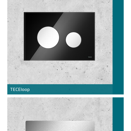
TECE
loop