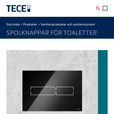
Skip to main content
Breadcrumb
»
»
Startsida
Produkter
Sanitetsprodukter och sanitetssystem
SPOLKNAPPAR FÖR TOALETTER