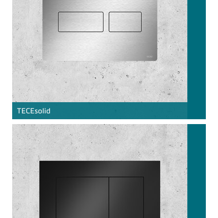
TECE
solid