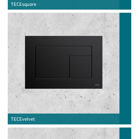
TECE
square
TECE
velvet