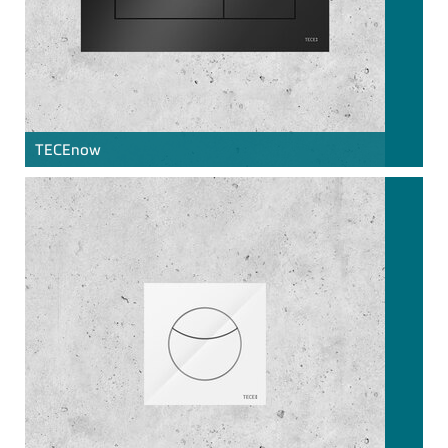
TECE
now