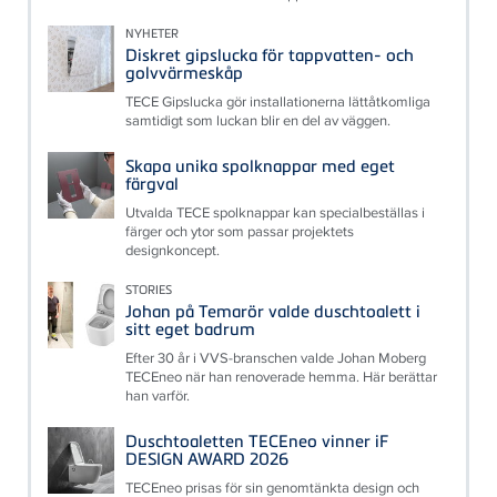
NYHETER
Diskret gipslucka för tappvatten- och
golvvärmeskåp
TECE Gipslucka gör installationerna lättåtkomliga
samtidigt som luckan blir en del av väggen.
Skapa unika spolknappar med eget
färgval
Utvalda TECE spolknappar kan specialbeställas i
färger och ytor som passar projektets
designkoncept.
STORIES
Johan på Temarör valde duschtoalett i
sitt eget badrum
Efter 30 år i VVS-branschen valde Johan Moberg
TECEneo när han renoverade hemma. Här berättar
han varför.
Duschtoaletten TECEneo vinner iF
DESIGN AWARD 2026
TECEneo prisas för sin genomtänkta design och