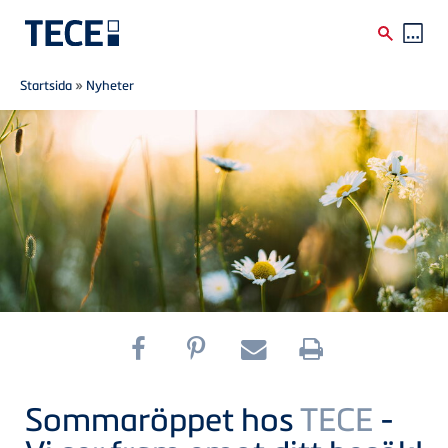
Breadcrumb
Skip to main content
Startsida
»
Nyheter
Sommaröppet hos
TECE
-