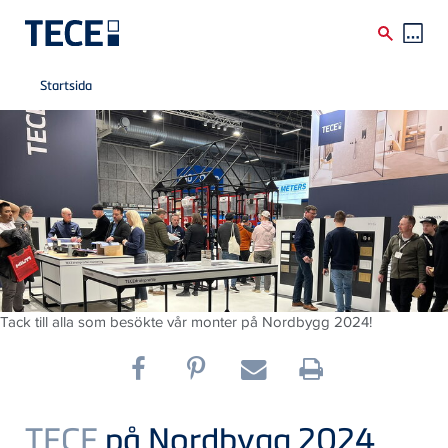
Breadcrumb
Skip to main content
Startsida
Tack till alla som besökte vår monter på Nordbygg 2024!
TECE
på Nordbygg 2024