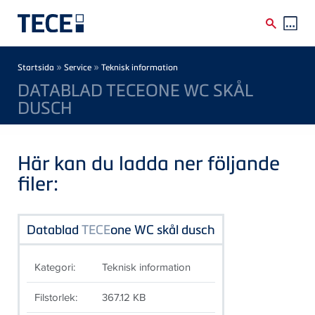
Skip to main content
Breadcrumb
»
»
Startsida
Service
Teknisk information
DATABLAD TECEONE WC SKÅL
DUSCH
Här kan du ladda ner följande
filer:
Datablad
TECE
one WC skål dusch
Kategori:
Teknisk information
Filstorlek:
367.12 KB