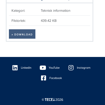
Kategori:
Teknisk information
Filstorlek:
439.42 KB
» DOWNLOAD
Floating
Sidebar
LinkedIn
YouTube
Instagram
Facebook
©
2026