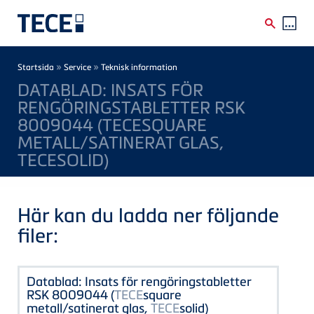
Skip to main content
Breadcrumb
»
»
Startsida
Service
Teknisk information
DATABLAD: INSATS FÖR
RENGÖRINGSTABLETTER RSK
8009044 (TECESQUARE
METALL/SATINERAT GLAS,
TECESOLID)
Här kan du ladda ner följande
filer:
Datablad: Insats för rengöringstabletter
RSK 8009044 (
TECE
square
metall/satinerat glas,
TECE
solid)