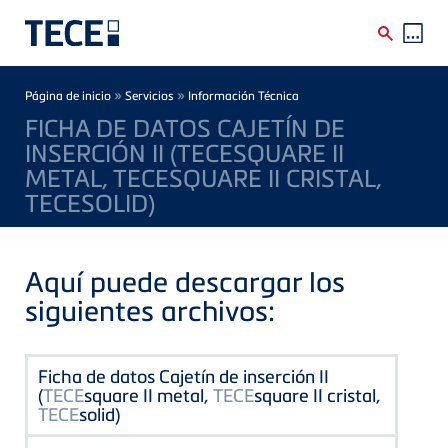
Skip to main content
Breadcrumb
»
»
Página de inicio
Servicios
Información Técnica
FICHA DE DATOS CAJETÍN DE
INSERCIÓN II (TECESQUARE II
METAL, TECESQUARE II CRISTAL,
TECESOLID)
Aquí puede descargar los
siguientes archivos:
Ficha de datos Cajetín de inserción II
(
TECE
square II metal,
TECE
square II cristal,
TECE
solid)