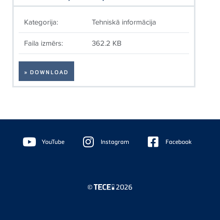
Kategorija:
Tehniskā informācija
Faila izmērs:
362.2 KB
» DOWNLOAD
Floating
Sidebar
YouTube
Instagram
Facebook
©
2026