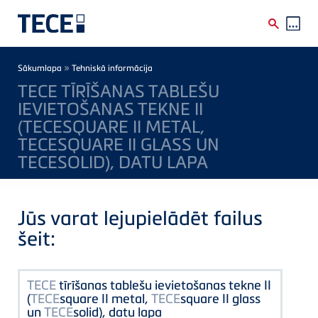
Skip to main content
Breadcrumb
»
Sākumlapa
Tehniskā informācija
TECE TĪRĪŠANAS TABLEŠU
IEVIETOŠANAS TEKNE II
(TECESQUARE II METAL,
TECESQUARE II GLASS UN
TECESOLID), DATU LAPA
Jūs varat lejupielādēt failus
šeit:
TECE
tīrīšanas tablešu ievietošanas tekne II
(
TECE
square II metal,
TECE
square II glass
un
TECE
solid), datu lapa