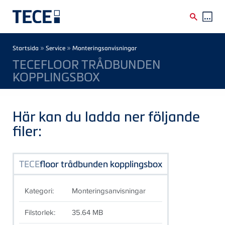
Skip to main content
Breadcrumb
»
»
Startsida
Service
Monteringsanvisningar
TECEFLOOR TRÅDBUNDEN
KOPPLINGSBOX
Här kan du ladda ner följande
filer:
TECE
floor trådbunden kopplingsbox
Kategori:
Monteringsanvisningar
Filstorlek:
35.64 MB