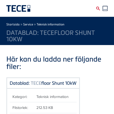
Skip to main content
Breadcrumb
»
»
Startsida
Service
Teknisk information
DATABLAD: TECEFLOOR SHUNT
10KW
Här kan du ladda ner följande
filer:
Datablad:
TECE
floor Shunt 10kW
Kategori:
Teknisk information
Filstorlek:
212.53 KB